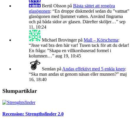
Bertil Olsson
på
Bästa sättet att rengöra
glasögonen
: “
En droppe diskmedel sedan du ”vattnat”
glasögonen med ljummet vatten. Använd fingrarna
och på båda sidor av glasen. Därefter sköljer…
”
sep
11, 10:24
Michael Brovinger
på
Mall – Körschema
:
“
Jisse vad bra den här var! Tusen tack för att du delar!
En fråga: ”Skapa en villkorsbaserad formel i
kolumnen…
”
aug 19, 10:45
Semlan
på
Andas effektivt med 5 enkla knep
:
“
Ska man andas ut genom näsan eller munnen?
”
maj
16, 18:40
Slumpartiklar
Recension: Strengthsfinder 2.0