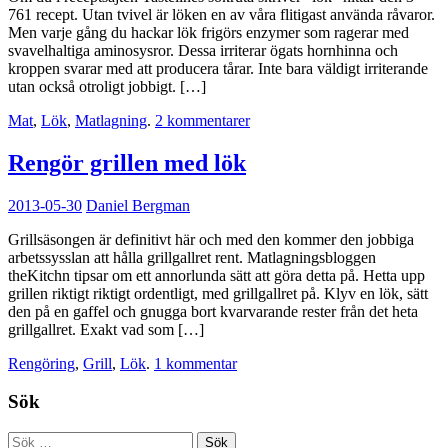
761 recept. Utan tvivel är löken en av våra flitigast använda råvaror.
Men varje gång du hackar lök frigörs enzymer som ragerar med
svavelhaltiga aminosysror. Dessa irriterar ögats hornhinna och
kroppen svarar med att producera tårar. Inte bara väldigt irriterande
utan också otroligt jobbigt. […]
Mat
,
Lök
,
Matlagning
.
2 kommentarer
Rengör grillen med lök
2013-05-30
Daniel Bergman
Grillsäsongen är definitivt här och med den kommer den jobbiga
arbetssysslan att hålla grillgallret rent. Matlagningsbloggen
theKitchn tipsar om ett annorlunda sätt att göra detta på. Hetta upp
grillen riktigt riktigt ordentligt, med grillgallret på. Klyv en lök, sätt
den på en gaffel och gnugga bort kvarvarande rester från det heta
grillgallret. Exakt vad som […]
Rengöring
,
Grill
,
Lök
.
1 kommentar
Sök