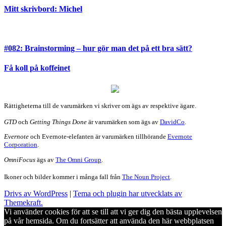
Mitt skrivbord: Michel
#082: Brainstorming – hur gör man det på ett bra sätt?
Få koll på koffeinet
Rättigheterna till de varumärken vi skriver om ägs av respektive ägare.
GTD
och
Getting Things Done
är varumärken som ägs av
DavidCo
.
Evernote
och Evernote-elefanten är varumärken tillhörande
Evernote
Corporation
.
OmniFocus
ägs av
The Omni Group
.
Ikoner och bilder kommer i många fall från
The Noun Project
.
Drivs av WordPress
|
Tema och plugin har utvecklats av
Themekraft.
Vi använder cookies för att se till att vi ger dig den bästa upplevelsen
på vår hemsida. Om du fortsätter att använda den här webbplatsen