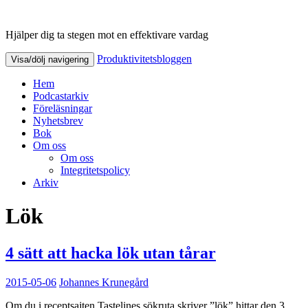
Hjälper dig ta stegen mot en effektivare vardag
Produktivitetsbloggen
Produktivitetsbloggen
Visa/dölj navigering
Hem
Podcastarkiv
Föreläsningar
Nyhetsbrev
Bok
Om oss
Om oss
Integritetspolicy
Arkiv
Lök
4 sätt att hacka lök utan tårar
2015-05-06
Johannes Krunegård
Om du i receptsajten Tastelines sökruta skriver ”lök” hittar den 3