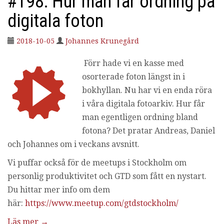
#198: Hur man får ordning på
digitala foton
2018-10-05
Johannes Krunegård
Förr hade vi en kasse med
osorterade foton längst in i
bokhyllan. Nu har vi en enda röra
i våra digitala fotoarkiv. Hur får
man egentligen ordning bland
fotona? Det pratar Andreas, Daniel
och Johannes om i veckans avsnitt.
Vi puffar också för de meetups i Stockholm om
personlig produktivitet och GTD som fått en nystart.
Du hittar mer info om dem
här:
https://www.meetup.com/gtdstockholm/
Läs mer
→