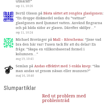
utmärkt!
”
sep 11, 10:26
Bertil Olsson
på
Bästa sättet att rengöra glasögonen
:
“
En droppe diskmedel sedan du ”vattnat”
glasögonen med ljummet vatten. Använd fingrarna
och på båda sidor av glasen. Därefter sköljer…
”
sep 11, 10:24
Michael Brovinger
på
Mall – Körschema
: “
Jisse vad
bra den här var! Tusen tack för att du delar! En
fråga: ”Skapa en villkorsbaserad formel i
kolumnen…
”
aug 19, 10:45
Semlan
på
Andas effektivt med 5 enkla knep
: “
Ska
man andas ut genom näsan eller munnen?
”
maj 16, 18:40
Slumpartiklar
Red ut problem med
problemträd