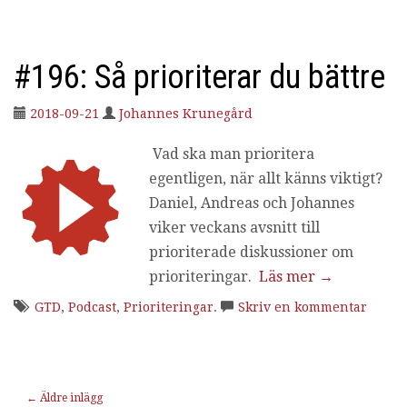
#196: Så prioriterar du bättre
2018-09-21
Johannes Krunegård
Vad ska man prioritera
egentligen, när allt känns viktigt?
Daniel, Andreas och Johannes
viker veckans avsnitt till
prioriterade diskussioner om
prioriteringar.
Läs mer
→
GTD
,
Podcast
,
Prioriteringar
.
Skriv en kommentar
Inläggnavigering
←
Äldre inlägg