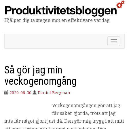
Hjälper dig ta stegen mot en effektivare vardag
Produktivitetsbloggen
V
i
s
a
/
Så gör jag min
d
ö
veckogenomgång
l
j
2020-06-30
Daniel Bergman
n
a
Veckogenomgången gör att jag
v
i
får saker gjorda, trots att jag
g
inte får något gjort just då. Den gör mig trygg i att mitt
e
r
att göra-system är i fas med verkligheten. Den