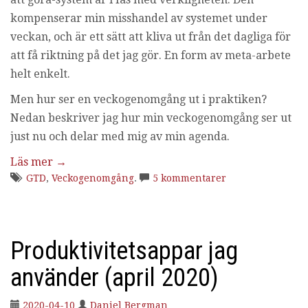
i
kompenserar min misshandel av systemet under
n
veckan, och är ett sätt att kliva ut från det dagliga för
g
att få riktning på det jag gör.
En form av meta-arbete
helt enkelt.
Men hur ser en veckogenomgång ut i praktiken?
Nedan beskriver jag hur min veckogenomgång ser ut
just nu och delar med mig av min agenda.
Läs mer
→
GTD
,
Veckogenomgång
.
5 kommentarer
Produktivitetsappar jag
använder (april 2020)
2020-04-10
Daniel Bergman