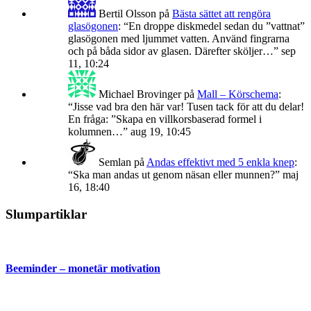
Bertil Olsson
på
Bästa sättet att rengöra
glasögonen
: “
En droppe diskmedel sedan du ”vattnat”
glasögonen med ljummet vatten. Använd fingrarna
och på båda sidor av glasen. Därefter sköljer…
”
sep
11, 10:24
Michael Brovinger
på
Mall – Körschema
:
“
Jisse vad bra den här var! Tusen tack för att du delar!
En fråga: ”Skapa en villkorsbaserad formel i
kolumnen…
”
aug 19, 10:45
Semlan
på
Andas effektivt med 5 enkla knep
:
“
Ska man andas ut genom näsan eller munnen?
”
maj
16, 18:40
Slumpartiklar
Beeminder – monetär motivation