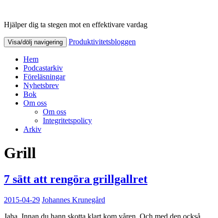
Hjälper dig ta stegen mot en effektivare vardag
Produktivitetsbloggen
Produktivitetsbloggen
Visa/dölj navigering
Hem
Podcastarkiv
Föreläsningar
Nyhetsbrev
Bok
Om oss
Om oss
Integritetspolicy
Arkiv
Grill
7 sätt att rengöra grillgallret
2015-04-29
Johannes Krunegård
Jaha. Innan du hann skotta klart kom våren. Och med den också