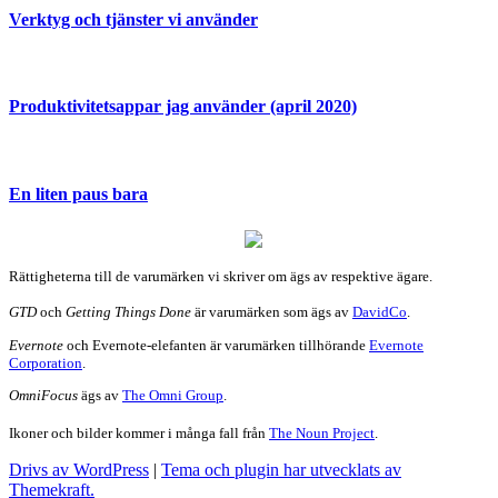
Verktyg och tjänster vi använder
Produktivitetsappar jag använder (april 2020)
En liten paus bara
Rättigheterna till de varumärken vi skriver om ägs av respektive ägare.
GTD
och
Getting Things Done
är varumärken som ägs av
DavidCo
.
Evernote
och Evernote-elefanten är varumärken tillhörande
Evernote
Corporation
.
OmniFocus
ägs av
The Omni Group
.
Ikoner och bilder kommer i många fall från
The Noun Project
.
Drivs av WordPress
|
Tema och plugin har utvecklats av
Themekraft.