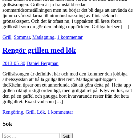
grillsäsongen. Grillen är ju framställd sedan
sommartidsomställningen men nu börjar det bli dags att använda de
ljumma vårkvällarna till utomhusbrassning av flintastek och
grönsaksspett. Och det är oftast nu, i upptakten till årets första
grillkväll som du gör den jobbiga upptäckten. Grillgallret ser […]
Grill
,
Sommar
,
Matlagning
.
1 kommentar
Rengör grillen med lök
2013-05-30
Daniel Bergman
Grillsäsongen är definitivt här och med den kommer den jobbiga
arbetssysslan att hålla grillgallret rent. Matlagningsbloggen
theKitchn tipsar om ett annorlunda sätt att göra detta på. Hetta upp
grillen riktigt riktigt ordentligt, med grillgallret på. Klyv en lök, sätt
den på en gaffel och gnugga bort kvarvarande rester från det heta
grillgallret. Exakt vad som […]
Rengöring
,
Grill
,
Lök
.
1 kommentar
Sök