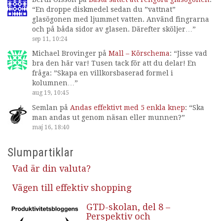
“
En droppe diskmedel sedan du ”vattnat”
glasögonen med ljummet vatten. Använd fingrarna
och på båda sidor av glasen. Därefter sköljer…
”
sep 11, 10:24
Michael Brovinger
på
Mall – Körschema
: “
Jisse vad
bra den här var! Tusen tack för att du delar! En
fråga: ”Skapa en villkorsbaserad formel i
kolumnen…
”
aug 19, 10:45
Semlan
på
Andas effektivt med 5 enkla knep
: “
Ska
man andas ut genom näsan eller munnen?
”
maj 16, 18:40
Slumpartiklar
Vad är din valuta?
Vägen till effektiv shopping
GTD-skolan, del 8 –
Perspektiv och