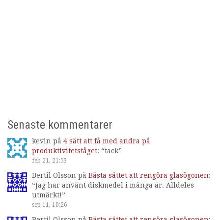
Senaste kommentarer
kevin
på
4 sätt att få med andra på
produktivitetståget
: “
tack
”
feb 21, 21:53
Bertil Olsson
på
Bästa sättet att rengöra glasögonen
:
“
Jag har använt diskmedel i många år. Alldeles
utmärkt!
”
sep 11, 10:26
Bertil Olsson
på
Bästa sättet att rengöra glasögonen
: