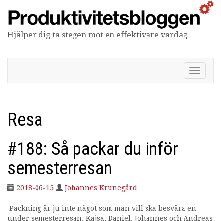
Hjälper dig ta stegen mot en effektivare vardag
Produktivitetsbloggen
V
i
s
a
/
Resa
d
ö
l
#188: Så packar du inför
j
n
semesterresan
a
v
2018-06-15
Johannes Krunegård
i
g
Packning är ju inte något som man vill ska besvära en
e
under semesterresan. Kajsa, Daniel, Johannes och Andreas
r