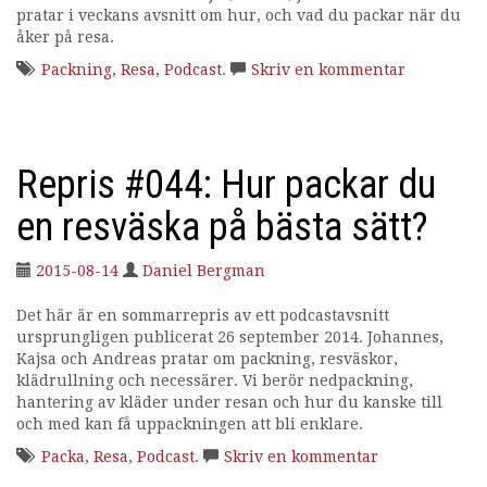
pratar i veckans avsnitt om hur, och vad du packar när du
i
åker på resa.
n
g
Packning
,
Resa
,
Podcast
.
Skriv en kommentar
Repris #044: Hur packar du
en resväska på bästa sätt?
2015-08-14
Daniel Bergman
Det här är en sommarrepris av ett podcastavsnitt
ursprungligen publicerat 26 september 2014. Johannes,
Kajsa och Andreas pratar om packning, resväskor,
klädrullning och necessärer. Vi berör nedpackning,
hantering av kläder under resan och hur du kanske till
och med kan få uppackningen att bli enklare.
Packa
,
Resa
,
Podcast
.
Skriv en kommentar