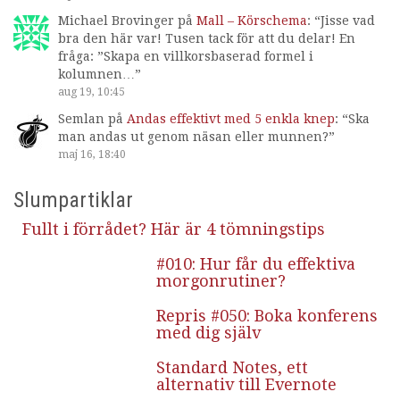
Michael Brovinger
på
Mall – Körschema
: “
Jisse vad
bra den här var! Tusen tack för att du delar! En
fråga: ”Skapa en villkorsbaserad formel i
kolumnen…
”
aug 19, 10:45
Semlan
på
Andas effektivt med 5 enkla knep
: “
Ska
man andas ut genom näsan eller munnen?
”
maj 16, 18:40
Slumpartiklar
Fullt i förrådet? Här är 4 tömningstips
#010: Hur får du effektiva
morgonrutiner?
Repris #050: Boka konferens
med dig själv
Standard Notes, ett
alternativ till Evernote