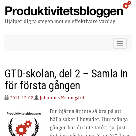
Hjälper dig ta stegen mot en effektivare vardag
Produktivitetsbloggen
V
i
s
a
/
GTD-skolan, del 2 – Samla in
d
ö
för första gången
l
j
2011-12-02
Johannes Krunegård
n
a
Din hjärna är inte så bra på att
v
i
hålla saker i huvudet. Hur många
g
gånger har du inte tänkt ”ja, just
e
r
det, jag måste ringa X om Y!” flera