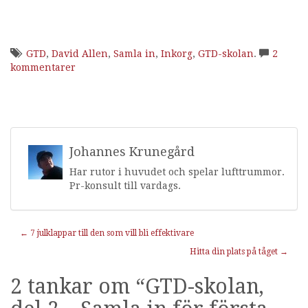
GTD
,
David Allen
,
Samla in
,
Inkorg
,
GTD-skolan
.
2
kommentarer
Johannes Krunegård
Har rutor i huvudet och spelar lufttrummor.
Pr-konsult till vardags.
Inläggnavigering
←
7 julklappar till den som vill bli effektivare
Hitta din plats på tåget
→
2 tankar om “
GTD-skolan,