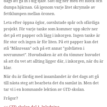
dags att gå in i dig själv. Sätt dig ner med ett block och
dumpa hjärnan. Gå igenom varje litet skrymsle av
fettklumpen mellan öronen.
Leta efter öppna öglor, oavslutade spår och ofärdiga
projekt. För varje tanke som kommer upp skriv ner
det på ett papper och lägg i inkorgen. Ingen tanke är
för stor och ingen är för liten. På ett papper kan det
stå ”Månresan” och på ett annat ”golvlisten i
sovrummet”. Huvudsaken är att du tömmer huvudet
så att du vet att allting ligger där, i inkorgen, när du är
klar.
När du är färdig med insamlandet är det dags att gå
till nästa steg att bearbeta det du samlat in. Men det
tar vi i en kommande lektion av GTD-skolan.
Frågor?