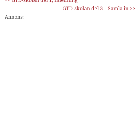
<< GTD-skolan del 1, Inledning
GTD-skolan del 3 – Samla in >>
Annons: