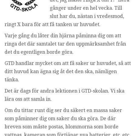
i
gånger under en hel vecka. Till
n
slut har du, nästan i vredesmod,
g
ringt X bara för att få tanken ur huvudet.
Varje gång du låter din hjärna påminna dig om att
ringa det där samtalet tar den uppmärksamhet från
det du egentligen borde göra.
GTD handlar mycket om att få saker ur huvudet, så att
ditt huvud kan ägna sig åt det den ska, nämligen
tänka.
Det är dags för andra lektionen i GTD-skolan. Vi ska
lära oss att samla in.
Om du tittar runt dig ser du säkert en massa saker
som påminner dig om saker du ska göra. De där
breven som måste postas, blommorna som borde
vattnas, kameran som förtjänar nya batterier, etc, etc.