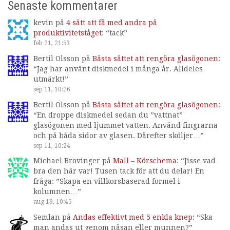
Senaste kommentarer
kevin
på
4 sätt att få med andra på
produktivitetståget
: “
tack
”
feb 21, 21:53
Bertil Olsson
på
Bästa sättet att rengöra glasögonen
:
“
Jag har använt diskmedel i många år. Alldeles
utmärkt!
”
sep 11, 10:26
Bertil Olsson
på
Bästa sättet att rengöra glasögonen
:
“
En droppe diskmedel sedan du ”vattnat”
glasögonen med ljummet vatten. Använd fingrarna
och på båda sidor av glasen. Därefter sköljer…
”
sep 11, 10:24
Michael Brovinger
på
Mall – Körschema
: “
Jisse vad
bra den här var! Tusen tack för att du delar! En
fråga: ”Skapa en villkorsbaserad formel i
kolumnen…
”
aug 19, 10:45
Semlan
på
Andas effektivt med 5 enkla knep
: “
Ska
man andas ut genom näsan eller munnen?
”