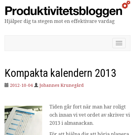
Hjälper dig ta stegen mot en effektivare vardag
Produktivitetsbloggen
V
i
s
a
/
Kompakta kalendern 2013
d
ö
2012-10-04
Johannes Krunegård
l
j
n
a
Tiden går fort när man har roligt
v
och innan vi vet ordet av skriver vi
i
g
2013 i almanackan.
e
För att hjälpa dig att börja planera
r