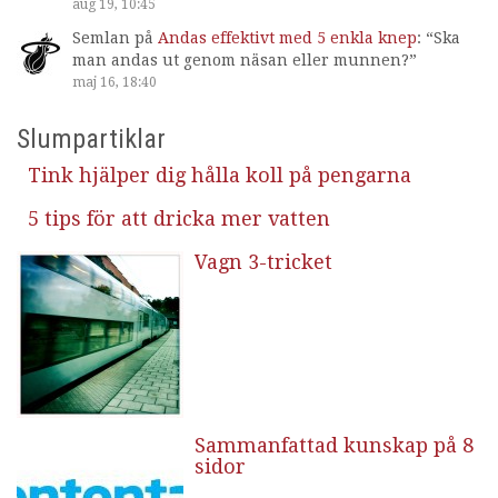
aug 19, 10:45
Semlan
på
Andas effektivt med 5 enkla knep
: “
Ska
man andas ut genom näsan eller munnen?
”
maj 16, 18:40
Slumpartiklar
Tink hjälper dig hålla koll på pengarna
5 tips för att dricka mer vatten
Vagn 3-tricket
Sammanfattad kunskap på 8
sidor