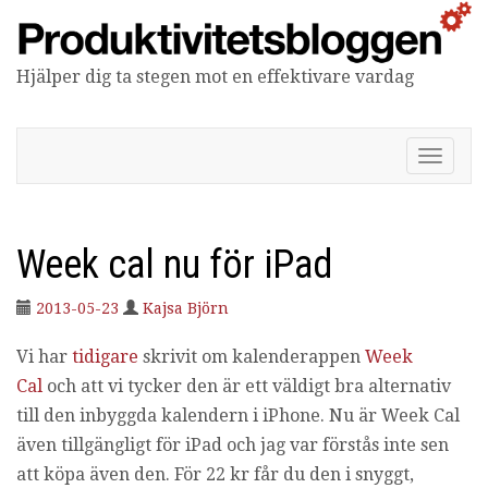
Hjälper dig ta stegen mot en effektivare vardag
Produktivitetsbloggen
V
i
s
a
/
Week cal nu för iPad
d
ö
2013-05-23
Kajsa Björn
l
j
n
Vi har
tidigare
skrivit om kalenderappen
Week
a
Cal
och att vi tycker den är ett väldigt bra alternativ
v
till den inbyggda kalendern i iPhone. Nu är Week Cal
i
g
även tillgängligt för iPad och jag var förstås inte sen
e
att köpa även den. För 22 kr får du den i snyggt,
r