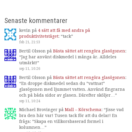
Senaste kommentarer
kevin
på
4 sätt att få med andra på
produktivitetståget
: “
tack
”
feb 21, 21:53
Bertil Olsson
på
Bästa sättet att rengöra glasögonen
:
“
Jag har använt diskmedel i många år. Alldeles
utmärkt!
”
sep 11, 10:26
Bertil Olsson
på
Bästa sättet att rengöra glasögonen
:
“
En droppe diskmedel sedan du ”vattnat”
glasögonen med ljummet vatten. Använd fingrarna
och på båda sidor av glasen. Därefter sköljer…
”
sep 11, 10:24
Michael Brovinger
på
Mall – Körschema
: “
Jisse vad
bra den här var! Tusen tack för att du delar! En
fråga: ”Skapa en villkorsbaserad formel i
kolumnen…
”