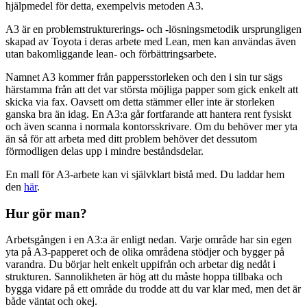
hjälpmedel för detta, exempelvis metoden A3.
A3 är en problemstrukturerings- och -lösningsmetodik ursprungligen
skapad av Toyota i deras arbete med Lean, men kan användas även
utan bakomliggande lean- och förbättringsarbete.
Namnet A3 kommer från pappersstorleken och den i sin tur sägs
härstamma från att det var största möjliga papper som gick enkelt att
skicka via fax. Oavsett om detta stämmer eller inte är storleken
ganska bra än idag. En A3:a går fortfarande att hantera rent fysiskt
och även scanna i normala kontorsskrivare. Om du behöver mer yta
än så för att arbeta med ditt problem behöver det dessutom
förmodligen delas upp i mindre beståndsdelar.
En mall för A3-arbete kan vi självklart bistå med. Du laddar hem
den
här
.
Hur gör man?
Arbetsgången i en A3:a är enligt nedan. Varje område har sin egen
yta på A3-papperet och de olika områdena stödjer och bygger på
varandra. Du börjar helt enkelt uppifrån och arbetar dig nedåt i
strukturen. Sannolikheten är hög att du måste hoppa tillbaka och
bygga vidare på ett område du trodde att du var klar med, men det är
både väntat och okej.