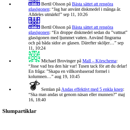
Bertil Olsson
på
Bästa sättet att rengöra
glasögonen
: “
Jag har använt diskmedel i många år.
Alldeles utmärkt!
”
sep 11, 10:26
Bertil Olsson
på
Bästa sättet att rengöra
glasögonen
: “
En droppe diskmedel sedan du ”vattnat”
glasögonen med ljummet vatten. Använd fingrarna
och på båda sidor av glasen. Därefter sköljer…
”
sep
11, 10:24
Michael Brovinger
på
Mall – Körschema
:
“
Jisse vad bra den här var! Tusen tack för att du delar!
En fråga: ”Skapa en villkorsbaserad formel i
kolumnen…
”
aug 19, 10:45
Semlan
på
Andas effektivt med 5 enkla knep
:
“
Ska man andas ut genom näsan eller munnen?
”
maj
16, 18:40
Slumpartiklar