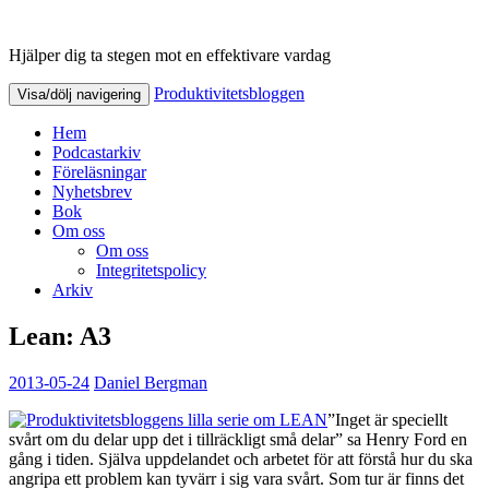
Hjälper dig ta stegen mot en effektivare vardag
Produktivitetsbloggen
Produktivitetsbloggen
Visa/dölj navigering
Hem
Podcastarkiv
Föreläsningar
Nyhetsbrev
Bok
Om oss
Om oss
Integritetspolicy
Arkiv
Lean: A3
2013-05-24
Daniel Bergman
”Inget är speciellt
svårt om du delar upp det i tillräckligt små delar” sa Henry Ford en
gång i tiden. Själva uppdelandet och arbetet för att förstå hur du ska
angripa ett problem kan tyvärr i sig vara svårt. Som tur är finns det