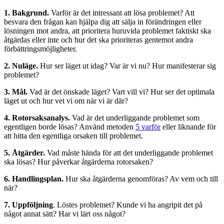
1. Bakgrund.
Varför är det intressant att lösa problemet? Att
besvara den frågan kan hjälpa dig att sälja in förändringen eller
lösningen mot andra, att prioritera huruvida problemet faktiskt ska
åtgärdas eller inte och hur det ska prioriteras gentemot andra
förbättringsmöjligheter.
2. Nuläge.
Hur ser läget ut idag? Var är vi nu? Hur manifesterar sig
problemet?
3. Mål.
Vad är det önskade läget? Vart vill vi? Hur ser det optimala
läget ut och hur vet vi om när vi är där?
4. Rotorsaksanalys.
Vad är det underliggande problemet som
egentligen borde lösas? Använd metoden
5 varför
eller liknande för
att hitta den egentliga orsaken till problemet.
5. Åtgärder.
Vad måste hända för att det underliggande problemet
ska lösas? Hur påverkar åtgärderna rotorsaken?
6. Handlingsplan.
Hur ska åtgärderna genomföras? Av vem och till
när?
7. Uppföljning
. Löstes problemet? Kunde vi ha angripit det på
något annat sätt? Har vi lärt oss något?