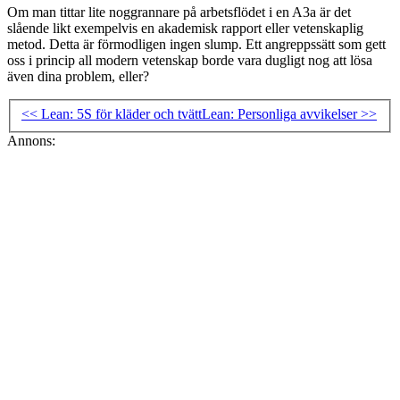
Om man tittar lite noggrannare på arbetsflödet i en A3a är det
slående likt exempelvis en akademisk rapport eller vetenskaplig
metod. Detta är förmodligen ingen slump. Ett angreppssätt som gett
oss i princip all modern vetenskap borde vara dugligt nog att lösa
även dina problem, eller?
<< Lean: 5S för kläder och tvätt
Lean: Personliga avvikelser >>
Annons: