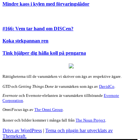
Mindre kaos i kylen med förvaringslådor
#166: Vem tar hand om DISCen?
Koka stekpannan ren
Tink hjälper dig hålla koll på pengarna
Rättigheterna till de varumärken vi skriver om ägs av respektive ägare.
GTD
och
Getting Things Done
är varumärken som ägs av
DavidCo
.
Evernote
och Evernote-elefanten är varumärken tillhörande
Evernote
Corporation
.
OmniFocus
ägs av
The Omni Group
.
Ikoner och bilder kommer i många fall från
The Noun Project
.
Drivs av WordPress
|
Tema och plugin har utvecklats av
Themekraft.