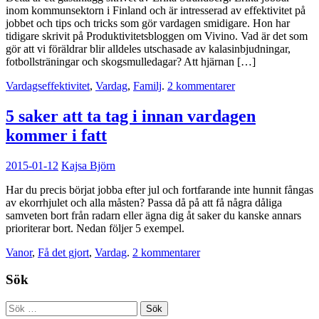
inom kommunsektorn i Finland och är intresserad av effektivitet på
jobbet och tips och tricks som gör vardagen smidigare. Hon har
tidigare skrivit på Produktivitetsbloggen om Vivino. Vad är det som
gör att vi föräldrar blir alldeles utschasade av kalasinbjudningar,
fotbollsträningar och skogsmulledagar? Att hjärnan […]
Vardagseffektivitet
,
Vardag
,
Familj
.
2 kommentarer
5 saker att ta tag i innan vardagen
kommer i fatt
2015-01-12
Kajsa Björn
Har du precis börjat jobba efter jul och fortfarande inte hunnit fångas
av ekorrhjulet och alla måsten? Passa då på att få några dåliga
samveten bort från radarn eller ägna dig åt saker du kanske annars
prioriterar bort. Nedan följer 5 exempel.
Vanor
,
Få det gjort
,
Vardag
.
2 kommentarer
Sök