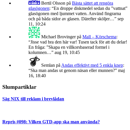
Bertil Olsson
på
Bästa sättet att rengöra
glasögonen
: “
En droppe diskmedel sedan du ”vattnat”
glasögonen med ljummet vatten. Använd fingrarna
och på båda sidor av glasen. Därefter sköljer…
”
sep
11, 10:24
Michael Brovinger
på
Mall – Körschema
:
“
Jisse vad bra den här var! Tusen tack för att du delar!
En fråga: ”Skapa en villkorsbaserad formel i
kolumnen…
”
aug 19, 10:45
Semlan
på
Andas effektivt med 5 enkla knep
:
“
Ska man andas ut genom näsan eller munnen?
”
maj
16, 18:40
Slumpartiklar
Säg NIX till reklam i brevlådan
Repris #098: Vilken GTD-app ska man använda?