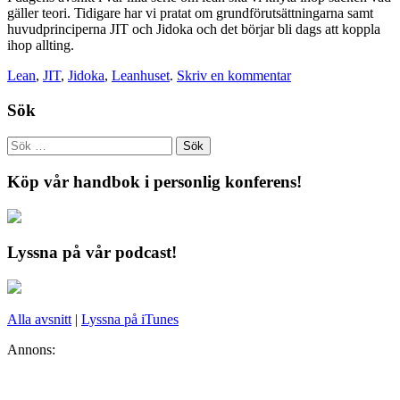
gäller teori. Tidigare har vi pratat om grundförutsättningarna samt
huvudprinciperna JIT och Jidoka och det börjar bli dags att koppla
ihop allting.
Lean
,
JIT
,
Jidoka
,
Leanhuset
.
Skriv en kommentar
Sök
Köp vår handbok i personlig konferens!
Lyssna på vår podcast!
Alla avsnitt
|
Lyssna på iTunes
Annons: