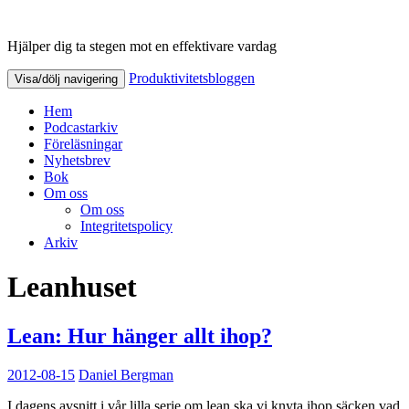
Hjälper dig ta stegen mot en effektivare vardag
Produktivitetsbloggen
Produktivitetsbloggen
Visa/dölj navigering
Hem
Podcastarkiv
Föreläsningar
Nyhetsbrev
Bok
Om oss
Om oss
Integritetspolicy
Arkiv
Leanhuset
Lean: Hur hänger allt ihop?
2012-08-15
Daniel Bergman
I dagens avsnitt i vår lilla serie om lean ska vi knyta ihop säcken vad