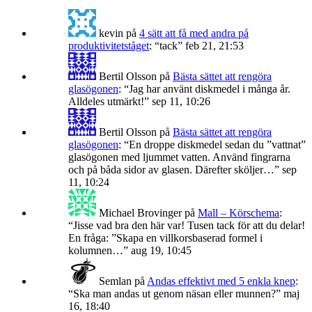
kevin
på
4 sätt att få med andra på
produktivitetståget
: “
tack
”
feb 21, 21:53
Bertil Olsson
på
Bästa sättet att rengöra
glasögonen
: “
Jag har använt diskmedel i många år.
Alldeles utmärkt!
”
sep 11, 10:26
Bertil Olsson
på
Bästa sättet att rengöra
glasögonen
: “
En droppe diskmedel sedan du ”vattnat”
glasögonen med ljummet vatten. Använd fingrarna
och på båda sidor av glasen. Därefter sköljer…
”
sep
11, 10:24
Michael Brovinger
på
Mall – Körschema
:
“
Jisse vad bra den här var! Tusen tack för att du delar!
En fråga: ”Skapa en villkorsbaserad formel i
kolumnen…
”
aug 19, 10:45
Semlan
på
Andas effektivt med 5 enkla knep
:
“
Ska man andas ut genom näsan eller munnen?
”
maj
16, 18:40