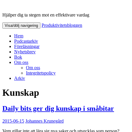
Hjälper dig ta stegen mot en effektivare vardag
Produktivitetsbloggen
Produktivitetsbloggen
Visa/dölj navigering
Hem
Podcastarkiv
Föreläsningar
Nyhetsbrev
Bok
Om oss
Om oss
Integritetspolicy
Arkiv
Kunskap
Daily bits ger dig kunskap i småbitar
2015-06-15
Johannes Krunegård
Vem gillar inte att lära sig nya saker och utvecklas som person?