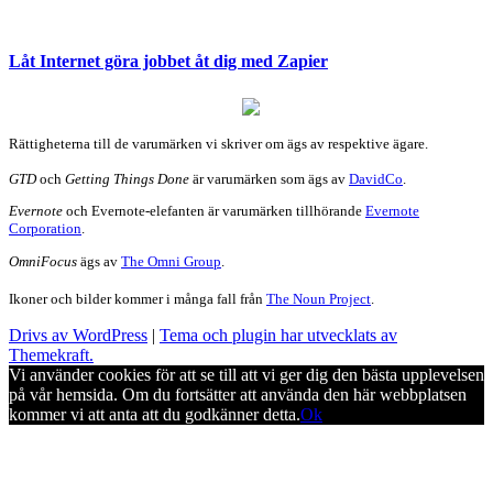
Låt Internet göra jobbet åt dig med Zapier
Rättigheterna till de varumärken vi skriver om ägs av respektive ägare.
GTD
och
Getting Things Done
är varumärken som ägs av
DavidCo
.
Evernote
och Evernote-elefanten är varumärken tillhörande
Evernote
Corporation
.
OmniFocus
ägs av
The Omni Group
.
Ikoner och bilder kommer i många fall från
The Noun Project
.
Drivs av WordPress
|
Tema och plugin har utvecklats av
Themekraft.
Vi använder cookies för att se till att vi ger dig den bästa upplevelsen
på vår hemsida. Om du fortsätter att använda den här webbplatsen
kommer vi att anta att du godkänner detta.
Ok