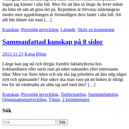
Ingen jag känner i alla fall. Men för att lära så länge du lever måste
du hitta ett sätt att göra det på. Repetition är förvisso inlärningens
moder men uppdelningen är förmodligen dess faster i alla fall. Att
allt blir lättare när man […]
Kunskap
,
Personlig utveckling
,
Lärande
.
Skriv en kommentar
Sammanfattad kunskap på 8 sidor
2012-11-23
Kajsa Björn
Länge kan jag stå och dregla framför faktahyllorna hos
bokhandlaren eller surfa runt på nätet suktandes efter intressanta
titlar. Men var finns tiden och när ska jag prioritera att lära mig något
nytt och spännande? Hur säker ska man vara på att boken är riktigt
bra för att värdesätta att sätta sig ned med den? […]
Kunskap
,
Personlig utveckling
,
Tidsbesparing
,
Sammanfattning
,
Organisationsutveckling
,
Tjänst
.
2 kommentarer
Sök