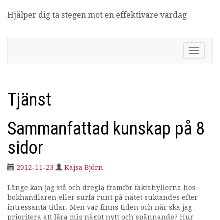
Hjälper dig ta stegen mot en effektivare vardag
Produktivitetsbloggen
V
i
s
a
/
Tjänst
d
ö
l
Sammanfattad kunskap på 8
j
n
sidor
a
v
2012-11-23
Kajsa Björn
i
g
Länge kan jag stå och dregla framför faktahyllorna hos
e
bokhandlaren eller surfa runt på nätet suktandes efter
r
intressanta titlar. Men var finns tiden och när ska jag
i
prioritera att lära mig något nytt och spännande? Hur
n