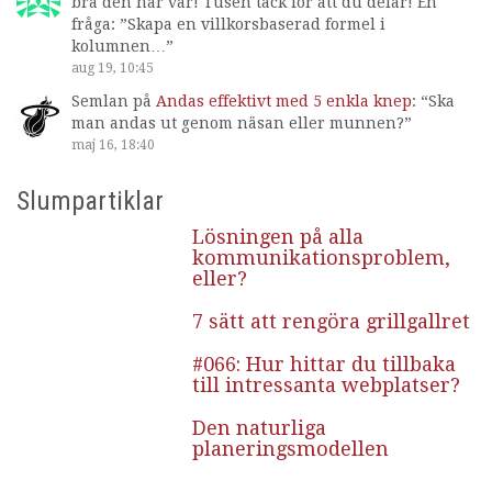
bra den här var! Tusen tack för att du delar! En
fråga: ”Skapa en villkorsbaserad formel i
kolumnen…
”
aug 19, 10:45
Semlan
på
Andas effektivt med 5 enkla knep
: “
Ska
man andas ut genom näsan eller munnen?
”
maj 16, 18:40
Slumpartiklar
Lösningen på alla
kommunikationsproblem,
eller?
7 sätt att rengöra grillgallret
#066: Hur hittar du tillbaka
till intressanta webplatser?
Den naturliga
planeringsmodellen