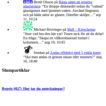
Bertil Olsson
på
Bästa sättet att rengöra
glasögonen
: “
En droppe diskmedel sedan du ”vattnat”
glasögonen med ljummet vatten. Använd fingrarna
och på båda sidor av glasen. Därefter sköljer…
”
sep
11, 10:24
Michael Brovinger
på
Mall – Körschema
:
“
Jisse vad bra den här var! Tusen tack för att du delar!
En fråga: ”Skapa en villkorsbaserad formel i
kolumnen…
”
aug 19, 10:45
Semlan
på
Andas effektivt med 5 enkla knep
:
“
Ska man andas ut genom näsan eller munnen?
”
maj
16, 18:40
Slumpartiklar
Repris #027: Hur tar du anteckningar?