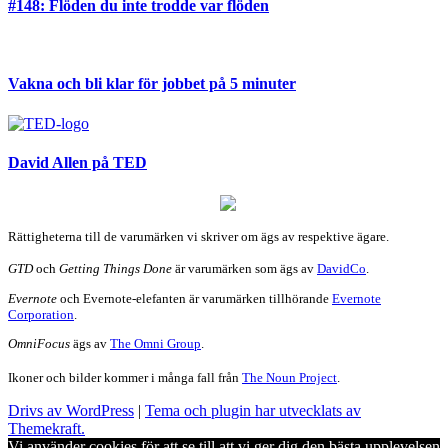
#148: Flöden du inte trodde var flöden
Vakna och bli klar för jobbet på 5 minuter
David Allen på TED
Rättigheterna till de varumärken vi skriver om ägs av respektive ägare.
GTD
och
Getting Things Done
är varumärken som ägs av
DavidCo
.
Evernote
och Evernote-elefanten är varumärken tillhörande
Evernote
Corporation
.
OmniFocus
ägs av
The Omni Group
.
Ikoner och bilder kommer i många fall från
The Noun Project
.
Drivs av WordPress
|
Tema och plugin har utvecklats av
Themekraft.
Vi använder cookies för att se till att vi ger dig den bästa upplevelsen