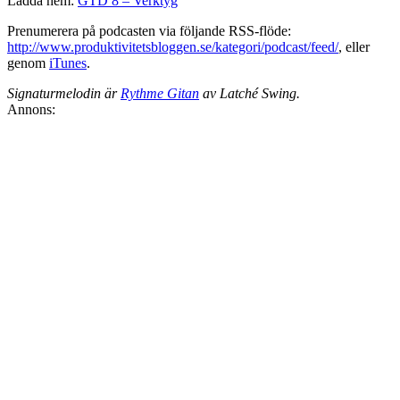
Ladda hem:
GTD 8 – Verktyg
Prenumerera på podcasten via följande RSS-flöde:
http://www.produktivitetsbloggen.se/kategori/podcast/feed/
, eller
genom
iTunes
.
Signaturmelodin är
Rythme Gitan
av Latché Swing.
Annons: