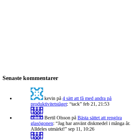
Senaste kommentarer
kevin
på
4 sätt att få med andra på
produktivitetståget
: “
tack
”
feb 21, 21:53
Bertil Olsson
på
Bästa sättet att rengöra
glasögonen
: “
Jag har använt diskmedel i många år.
Alldeles utmärkt!
”
sep 11, 10:26