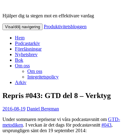
Hjälper dig ta stegen mot en effektivare vardag
Produktivitetsbloggen
Produktivitetsbloggen
Visa/dölj navigering
Hem
Podcastarkiv
Föreläsningar
Nyhetsbrev
Bok
Om oss
Om oss
Integritetspolicy
Arkiv
Repris #043: GTD del 8 – Verktyg
2016-08-19
Daniel Bergman
Under sommaren repriserar vi våra podcastavsnitt om
GTD-
metodiken
. I veckan är det dags för podcastavsnitt
#043
,
ursprungligen sänt den 19 september 2014: