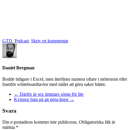
GTD
,
Podcast
.
Skriv en kommentar
Daniel Bergman
Bodde tidigare i Excel, men återfinns numera oftare i mötesrum eller
framför whiteboardtavlor med målet att göra saker bättre.
Inläggnavigering
←
Därför är sex timmars sömn för lite
Kvinnor bäst på att göra-listor
→
Svara
Din e-postadress kommer inte publiceras.
Obligatoriska fält är
märkta
*