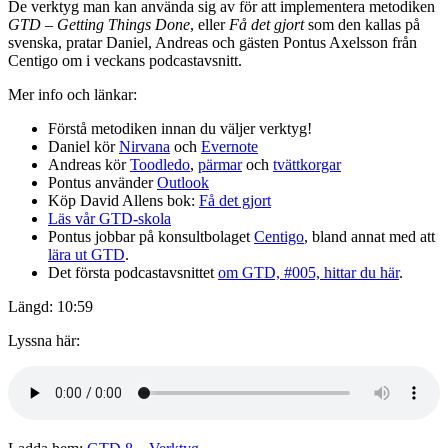
De verktyg man kan använda sig av för att implementera metodiken
GTD – Getting Things Done
, eller
Få det gjort
som den kallas på
svenska, pratar Daniel, Andreas och gästen Pontus Axelsson från
Centigo om i veckans podcastavsnitt.
Mer info och länkar:
Förstå metodiken innan du väljer verktyg!
Daniel kör
Nirvana
och
Evernote
Andreas kör
Toodledo
,
pärmar
och
tvättkorgar
Pontus använder
Outlook
Köp David Allens bok:
Få det gjort
Läs vår GTD-skola
Pontus jobbar på konsultbolaget
Centigo
, bland annat med att
lära ut GTD
.
Det första podcastavsnittet
om GTD, #005, hittar du här
.
Längd: 10:59
Lyssna här: