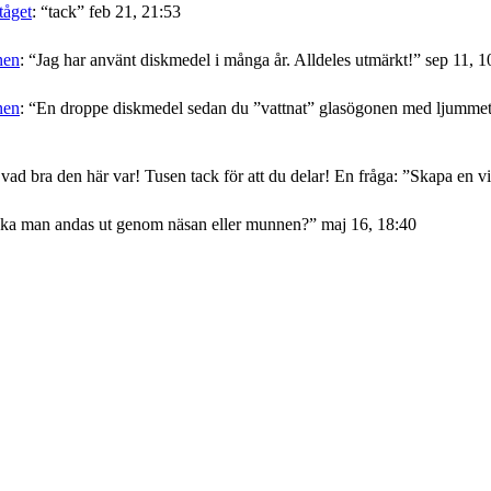
tåget
: “
tack
”
feb 21, 21:53
nen
: “
Jag har använt diskmedel i många år. Alldeles utmärkt!
”
sep 11, 1
nen
: “
En droppe diskmedel sedan du ”vattnat” glasögonen med ljummet v
 vad bra den här var! Tusen tack för att du delar! En fråga: ”Skapa en
ka man andas ut genom näsan eller munnen?
”
maj 16, 18:40