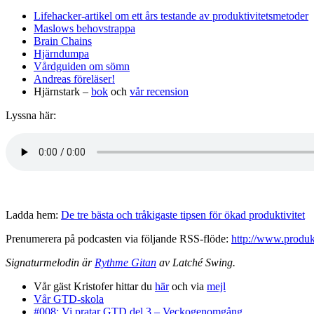
Lifehacker-artikel om ett års testande av produktivitetsmetoder
Maslows behovstrappa
Brain Chains
Hjärndumpa
Vårdguiden om sömn
Andreas föreläser!
Hjärnstark –
bok
och
vår recension
Lyssna här:
Ladda hem:
De tre bästa och tråkigaste tipsen för ökad produktivitet
Prenumerera på podcasten via följande RSS-flöde:
http://www.produkt
Signaturmelodin är
Rythme Gitan
av Latché Swing.
Vår gäst Kristofer hittar du
här
och via
mejl
Vår GTD-skola
#008: Vi pratar GTD del 3 – Veckogenomgång