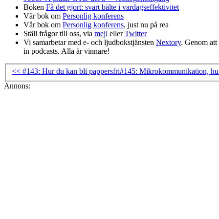
Boken
Få det gjort: svart bälte i vardagseffektivitet
Vår bok om
Personlig konferens
Vår bok om
Personlig konferens
, just nu på rea
Ställ frågor till oss, via
mejl
eller
Twitter
Vi samarbetar med e- och ljudbokstjänsten
Nextory
. Genom at
in podcasts. Alla är vinnare!
<< #143: Hur du kan bli pappersfri
#145: Mikrokommunikation, hur 
Annons: