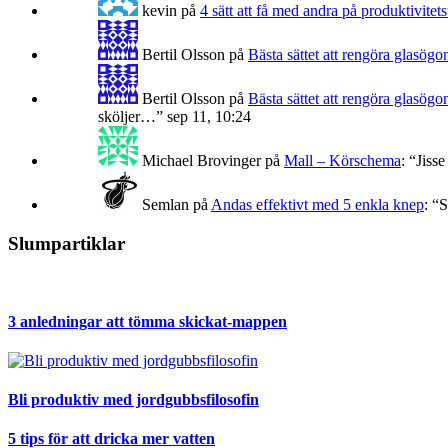
kevin
på
4 sätt att få med andra på produktivitets
Bertil Olsson
på
Bästa sättet att rengöra glasögo
Bertil Olsson
på
Bästa sättet att rengöra glasögo
sköljer…
”
sep 11, 10:24
Michael Brovinger
på
Mall – Körschema
: “
Jisse
Semlan
på
Andas effektivt med 5 enkla knep
: “
S
Slumpartiklar
3 anledningar att tömma skickat-mappen
Bli produktiv med jordgubbsfilosofin
5 tips för att dricka mer vatten