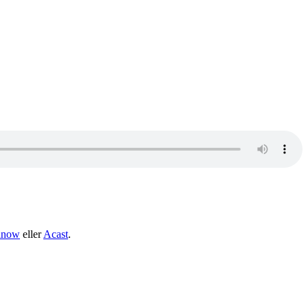
dnow
eller
Acast
.