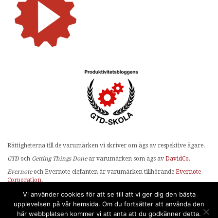
Rättigheterna till de varumärken vi skriver om ägs av respektive ägare.
GTD
och
Getting Things Done
är varumärken som ägs av
DavidCo
.
Evernote
och Evernote-elefanten är varumärken tillhörande
Evernote
Corporation
.
OmniFocus
ägs av
The Omni Group
.
Vi använder cookies för att se till att vi ger dig den bästa
upplevelsen på vår hemsida. Om du fortsätter att använda den
Ikoner och bilder kommer i många fall från
The Noun Project
.
här webbplatsen kommer vi att anta att du godkänner detta.