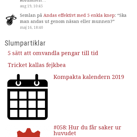
kolumnen…
”
aug 19, 10:45
Semlan
på
Andas effektivt med 5 enkla knep
: “
Ska
man andas ut genom näsan eller munnen?
”
maj 16, 18:40
Slumpartiklar
5 sätt att omvandla pengar till tid
Tricket kallas fejkbea
Kompakta kalendern 2019
#058: Hur du får saker ur
huvudet