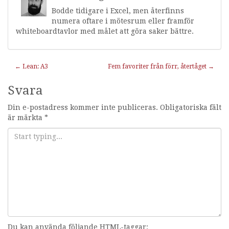
Bodde tidigare i Excel, men återfinns
numera oftare i mötesrum eller framför
whiteboardtavlor med målet att göra saker bättre.
Inläggnavigering
←
Lean: A3
Fem favoriter från förr, återtåget
→
Svara
Din e-postadress kommer inte publiceras.
Obligatoriska fält
är märkta
*
Du kan använda följande HTML-taggar: