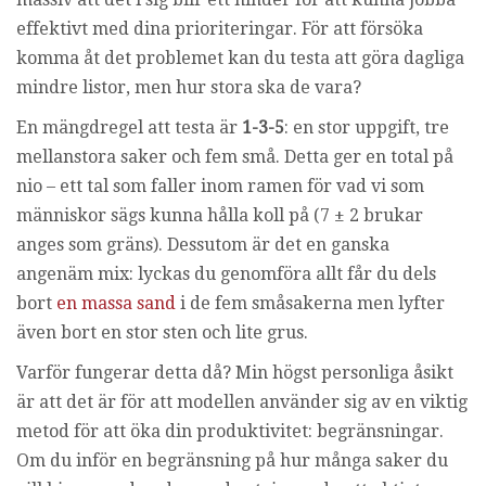
i
effektivt med dina prioriteringar. För att försöka
n
komma åt det problemet kan du testa att göra dagliga
g
mindre listor, men hur stora ska de vara?
En mängdregel att testa är
1-3-5
: en stor uppgift, tre
mellanstora saker och fem små. Detta ger en total på
nio – ett tal som faller inom ramen för vad vi som
människor sägs kunna hålla koll på (7 ± 2 brukar
anges som gräns). Dessutom är det en ganska
angenäm mix: lyckas du genomföra allt får du dels
bort
en massa sand
i de fem småsakerna men lyfter
även bort en stor sten och lite grus.
Varför fungerar detta då? Min högst personliga åsikt
är att det är för att modellen använder sig av en viktig
metod för att öka din produktivitet: begränsningar.
Om du inför en begränsning på hur många saker du