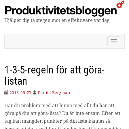
Hjälper dig ta stegen mot en effektivare vardag
Produktivitetsbloggen
V
i
s
a
/
1-3-5-regeln för att göra-
d
ö
listan
l
j
2013-05-27
Daniel Bergman
n
a
Har du problem med att hinna med allt du har att
v
i
göra på din att göra-lista? Du är inte ensam. Efter ett
g
tag kan mängden punkter på din lista kännas så
e
r
massiv att det i sig blir ett hinder för att kunna jobba