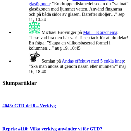
glasögonen
: “
En droppe diskmedel sedan du ”vattnat”
glasögonen med ljummet vatten. Använd fingrarna
och på båda sidor av glasen. Därefter sköljer…
”
sep
11, 10:24
Michael Brovinger
på
Mall – Körschema
:
“
Jisse vad bra den här var! Tusen tack för att du delar!
En fråga: ”Skapa en villkorsbaserad formel i
kolumnen…
”
aug 19, 10:45
Semlan
på
Andas effektivt med 5 enkla knep
:
“
Ska man andas ut genom näsan eller munnen?
”
maj
16, 18:40
Slumpartiklar
#043: GTD del 8 – Verktyg
Repris: #110: Vilka verktyg använder vi för GTD?