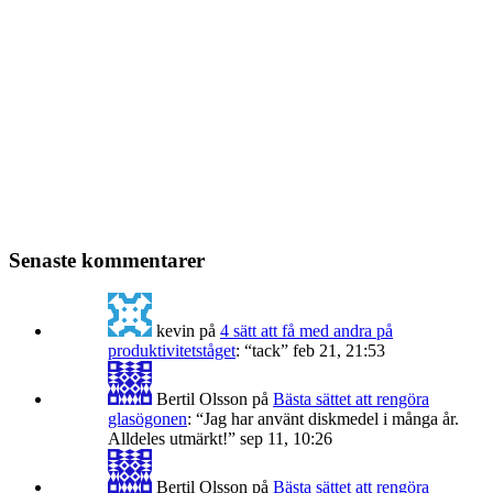
Senaste kommentarer
kevin
på
4 sätt att få med andra på
produktivitetståget
: “
tack
”
feb 21, 21:53
Bertil Olsson
på
Bästa sättet att rengöra
glasögonen
: “
Jag har använt diskmedel i många år.
Alldeles utmärkt!
”
sep 11, 10:26
Bertil Olsson
på
Bästa sättet att rengöra