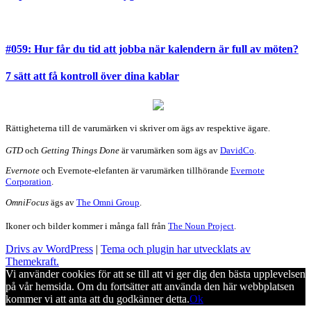
#059: Hur får du tid att jobba när kalendern är full av möten?
7 sätt att få kontroll över dina kablar
Rättigheterna till de varumärken vi skriver om ägs av respektive ägare.
GTD
och
Getting Things Done
är varumärken som ägs av
DavidCo
.
Evernote
och Evernote-elefanten är varumärken tillhörande
Evernote
Corporation
.
OmniFocus
ägs av
The Omni Group
.
Ikoner och bilder kommer i många fall från
The Noun Project
.
Drivs av WordPress
|
Tema och plugin har utvecklats av
Themekraft.
Vi använder cookies för att se till att vi ger dig den bästa upplevelsen
på vår hemsida. Om du fortsätter att använda den här webbplatsen
kommer vi att anta att du godkänner detta.
Ok