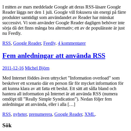
I mitten av mars meddelade Google att deras RSS-läsare Google
Reader läggs ner den 1 juli. Google vill fokusera sin energi på färre
produkter samtidigt som användandet av Reader har minskat
successivt. Vi som använder Google Reader dagligen behöver inte
sörja då det finns många bra alternativ; ett av de populäraste är just
nu Feedly.
RSS
,
Google Reader
,
Feedly
.
4 kommentarer
Fem anledningar att använda RSS
2011-12-16
Michel Björn
Med Internet föddes även uttrycket ”Information overload” som
beskriver ett scenario där en person får för mycket information för
att kunna klara av att fatta ett beslut. Ett sätt att sålla bland och
hantera all information på Internet är att använda RSS (numera
omdöpt till ”Really Simple Syndication”). Nedan följer fem
anledningar att använda, eller i alla […]
RSS
,
nyheter
,
prenumerera
,
Google Reader
,
XML
.
Sök