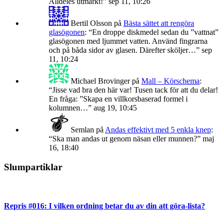
Alldeles utmärkt!
”
sep 11, 10:26
Bertil Olsson
på
Bästa sättet att rengöra
glasögonen
: “
En droppe diskmedel sedan du ”vattnat”
glasögonen med ljummet vatten. Använd fingrarna
och på båda sidor av glasen. Därefter sköljer…
”
sep
11, 10:24
Michael Brovinger
på
Mall – Körschema
:
“
Jisse vad bra den här var! Tusen tack för att du delar!
En fråga: ”Skapa en villkorsbaserad formel i
kolumnen…
”
aug 19, 10:45
Semlan
på
Andas effektivt med 5 enkla knep
:
“
Ska man andas ut genom näsan eller munnen?
”
maj
16, 18:40
Slumpartiklar
Repris #016: I vilken ordning betar du av din att göra-lista?