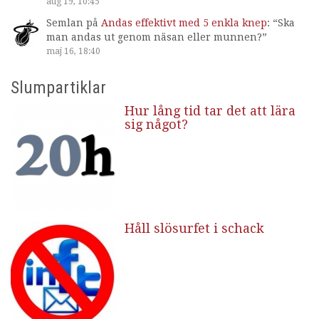
aug 19, 10:45
Semlan
på
Andas effektivt med 5 enkla knep
: “
Ska
man andas ut genom näsan eller munnen?
”
maj 16, 18:40
Slumpartiklar
Hur lång tid tar det att lära
sig något?
Håll slösurfet i schack