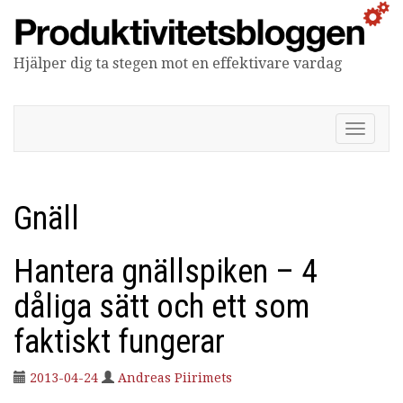
Hjälper dig ta stegen mot en effektivare vardag
Produktivitetsbloggen
V
i
s
a
/
Gnäll
d
ö
l
Hantera gnällspiken – 4
j
n
dåliga sätt och ett som
a
v
faktiskt fungerar
i
g
2013-04-24
Andreas Piirimets
e
r