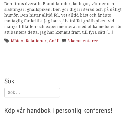
Den finns överallt. Bland kunder, kollegor, vänner och
i
släktingar: gnällspiken. Den gör dig irriterad och på dåligt
n
humör. Den hittar alltid fel, vet alltid bäst och är inte
g
mottaglig för kritik. Jag har själv träffat gnällspiken vid
många tillfällen och experimenterat med olika metoder för
att hantera detta. Jag har kommit fram till fyra sätt […]
Möten
,
Relationer
,
Gnäll
.
3 kommentarer
Sök
Köp vår handbok i personlig konferens!