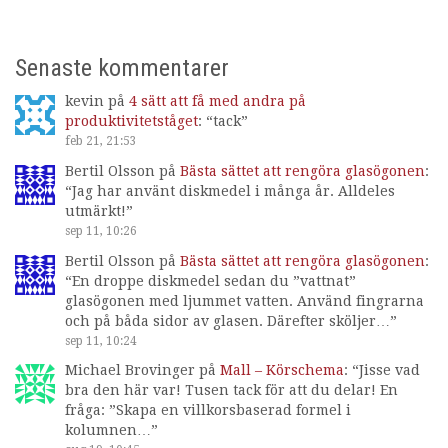
Senaste kommentarer
kevin
på
4 sätt att få med andra på
produktivitetståget
: “
tack
”
feb 21, 21:53
Bertil Olsson
på
Bästa sättet att rengöra glasögonen
:
“
Jag har använt diskmedel i många år. Alldeles
utmärkt!
”
sep 11, 10:26
Bertil Olsson
på
Bästa sättet att rengöra glasögonen
:
“
En droppe diskmedel sedan du ”vattnat”
glasögonen med ljummet vatten. Använd fingrarna
och på båda sidor av glasen. Därefter sköljer…
”
sep 11, 10:24
Michael Brovinger
på
Mall – Körschema
: “
Jisse vad
bra den här var! Tusen tack för att du delar! En
fråga: ”Skapa en villkorsbaserad formel i
kolumnen…
”