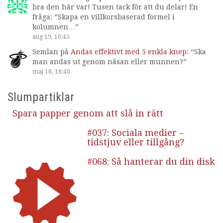
bra den här var! Tusen tack för att du delar! En
fråga: ”Skapa en villkorsbaserad formel i
kolumnen…
”
aug 19, 10:45
Semlan
på
Andas effektivt med 5 enkla knep
: “
Ska
man andas ut genom näsan eller munnen?
”
maj 16, 18:40
Slumpartiklar
Spara papper genom att slå in rätt
#037: Sociala medier –
tidstjuv eller tillgång?
#068: Så hanterar du din disk