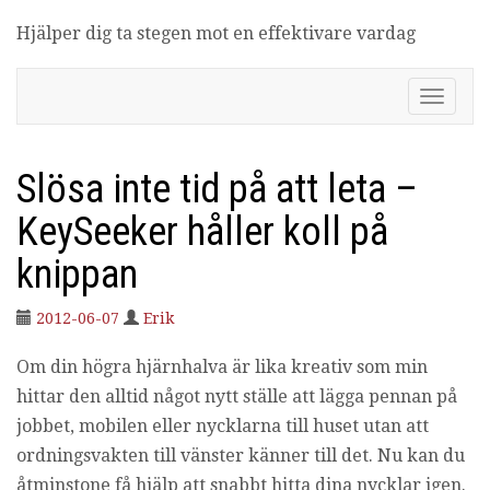
Hjälper dig ta stegen mot en effektivare vardag
Produktivitetsbloggen
V
i
s
a
Slösa inte tid på att leta –
/
d
KeySeeker håller koll på
ö
l
knippan
j
n
a
2012-06-07
Erik
v
i
Om din högra hjärnhalva är lika kreativ som min
g
hittar den alltid något nytt ställe att lägga pennan på
e
jobbet, mobilen eller nycklarna till huset utan att
r
i
ordningsvakten till vänster känner till det. Nu kan du
n
åtminstone få hjälp att snabbt hitta dina nycklar igen.