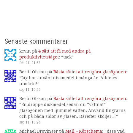
Senaste kommentarer
kevin
på
4 sätt att få med andra på
produktivitetståget
: “
tack
”
feb 21, 21:53
Bertil Olsson
på
Bästa sättet att rengöra glasögonen
:
“
Jag har använt diskmedel i många år. Alldeles
utmärkt!
”
sep 11, 10:26
Bertil Olsson
på
Bästa sättet att rengöra glasögonen
:
“
En droppe diskmedel sedan du ”vattnat”
glasögonen med ljummet vatten. Använd fingrarna
och på båda sidor av glasen. Därefter sköljer…
”
sep 11, 10:24
Michael Brovinger
på
Mall – Körschema
: “
Jisse vad