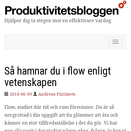
Hjälper dig ta stegen mot en effektivare vardag
Produktivitetsbloggen
V
i
s
a
/
Så hamnar du i flow enligt
d
ö
vetenskapen
l
j
2014-06-09
Andreas Piirimets
n
a
Flow, stadiet där tid och rum försvinner. Du är så
v
i
nergrottad i din uppgift att du glömmer att äta och
g
känner en stor tillfredsställelse i det du gör. Vi har
e
r
nog alla varit i det stadiet någon gång, frågan är hur vi