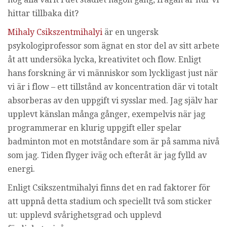
i
hittar tillbaka dit?
n
g
Mihaly Csikszentmihalyi
är en ungersk
psykologiprofessor som ägnat en stor del av sitt arbete
åt att undersöka lycka, kreativitet och flow. Enligt
hans forskning är vi människor som lyckligast just när
vi är i flow – ett tillstånd av koncentration där vi totalt
absorberas av den uppgift vi sysslar med. Jag själv har
upplevt känslan många gånger, exempelvis när jag
programmerar en klurig uppgift eller spelar
badminton mot en motståndare som är på samma nivå
som jag. Tiden flyger iväg och efteråt är jag fylld av
energi.
Enligt Csikszentmihalyi finns det en rad faktorer för
att uppnå detta stadium och speciellt två som sticker
ut: upplevd svårighetsgrad och upplevd