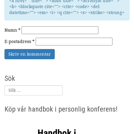
<a href="" title=""> <abbr title=""> <acronym title="">
<b> <blockquote cite=""> <cite> <code> <del
datetime=""> <em> <i> <q cite=""> <s> <strike> <strong>
Namn
*
E-postadress
*
Sök
Köp vår handbok i personlig konferens!