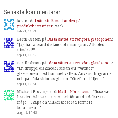
Senaste kommentarer
kevin
på
4 sätt att få med andra på
produktivitetståget
: “
tack
”
feb 21, 21:53
Bertil Olsson
på
Bästa sättet att rengöra glasögonen
:
“
Jag har använt diskmedel i många år. Alldeles
utmärkt!
”
sep 11, 10:26
Bertil Olsson
på
Bästa sättet att rengöra glasögonen
:
“
En droppe diskmedel sedan du ”vattnat”
glasögonen med ljummet vatten. Använd fingrarna
och på båda sidor av glasen. Därefter sköljer…
”
sep 11, 10:24
Michael Brovinger
på
Mall – Körschema
: “
Jisse vad
bra den här var! Tusen tack för att du delar! En
fråga: ”Skapa en villkorsbaserad formel i
kolumnen…
”
aug 19, 10:45