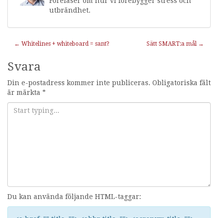
Föreläser om hur vi förebygger stress och
utbrändhet.
Inläggnavigering
←
Whitelines + whiteboard = sant?
Sätt SMART:a mål
→
Svara
Din e-postadress kommer inte publiceras.
Obligatoriska fält
är märkta
*
Du kan använda följande HTML-taggar: