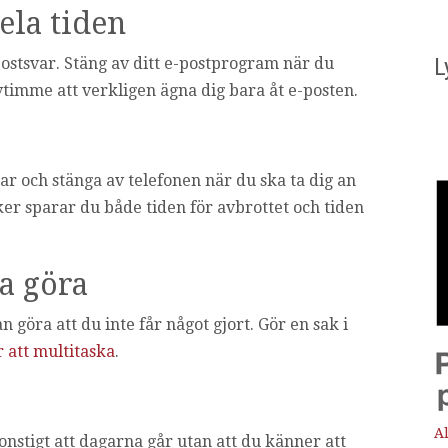
hela tiden
L
-postsvar. Stäng av ditt e-postprogram när du
timme att verkligen ägna dig bara åt e-posten.
rar och stänga av telefonen när du ska ta dig an
ker sparar du både tiden för avbrottet och tiden
ka göra
 göra att du inte får något gjort. Gör en sak i
r att multitaska
.
Al
onstigt att dagarna går utan att du känner att