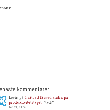
nnons:
enaste kommentarer
kevin
på
4 sätt att få med andra på
produktivitetståget
: “
tack
”
feb 21, 21:53