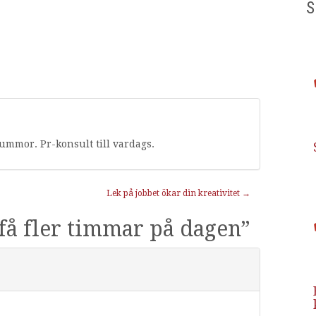
S
rummor. Pr-konsult till vardags.
Lek på jobbet ökar din kreativitet
→
t få fler timmar på dagen
”