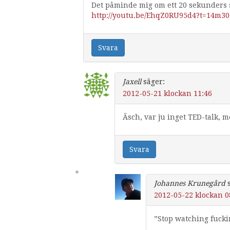
Det påminde mig om ett 20 sekunders s
http://youtu.be/EhqZ0RU95d4?t=14m30
Svara
Jaxell
säger:
2012-05-21 klockan 11:46
Äsch, var ju inget TED-talk, m
Svara
Johannes Krunegård
2012-05-22 klockan 0
”Stop watching fucki