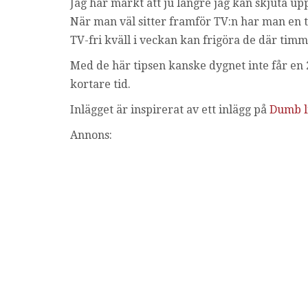
Jag har märkt att ju längre jag kan skjuta upp
När man väl sitter framför TV:n har man en ta
TV-fri kväll i veckan kan frigöra de där tim
Med de här tipsen kanske dygnet inte får e
kortare tid.
Inlägget är inspirerat av ett inlägg på
Dumb li
Annons: