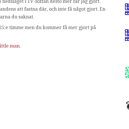
 nedslaget i TV-soffan desto mer får jag gjort.
ndens att fastna där, och inte få något gjort. En
marna du saknat.
n 25:e timme men du kommer få mer gjort på
ttle man.