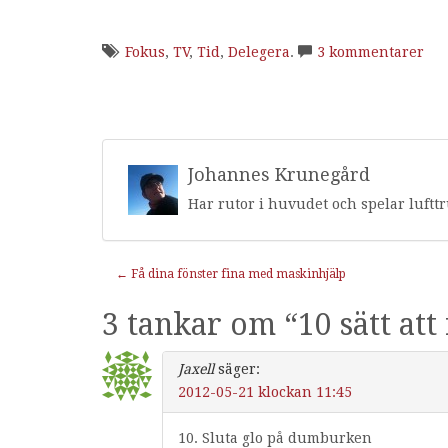
Fokus
,
TV
,
Tid
,
Delegera
.
3 kommentarer
Johannes Krunegård
Har rutor i huvudet och spelar luftt
Inläggnavigering
←
Få dina fönster fina med maskinhjälp
3 tankar om “
10 sätt at
Jaxell
säger:
2012-05-21 klockan 11:45
10. Sluta glo på dumburken