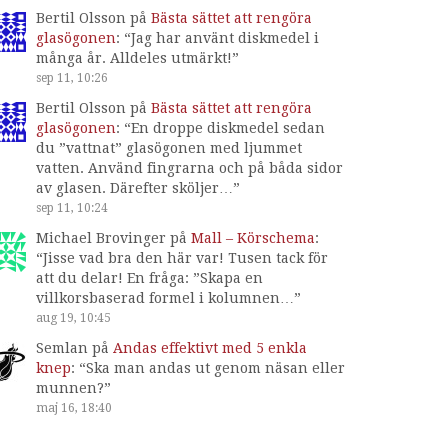
Bertil Olsson
på
Bästa sättet att rengöra
glasögonen
: “
Jag har använt diskmedel i
många år. Alldeles utmärkt!
”
sep 11, 10:26
Bertil Olsson
på
Bästa sättet att rengöra
glasögonen
: “
En droppe diskmedel sedan
du ”vattnat” glasögonen med ljummet
vatten. Använd fingrarna och på båda sidor
av glasen. Därefter sköljer…
”
sep 11, 10:24
Michael Brovinger
på
Mall – Körschema
:
“
Jisse vad bra den här var! Tusen tack för
att du delar! En fråga: ”Skapa en
villkorsbaserad formel i kolumnen…
”
aug 19, 10:45
Semlan
på
Andas effektivt med 5 enkla
knep
: “
Ska man andas ut genom näsan eller
munnen?
”
maj 16, 18:40