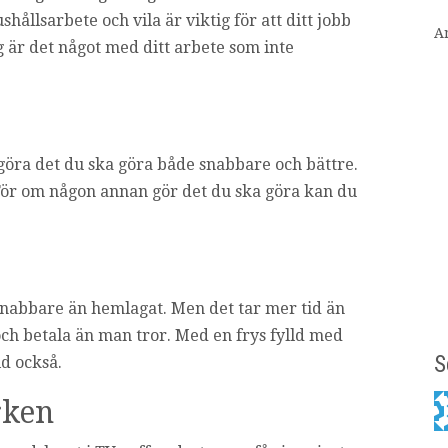
llsarbete och vila är viktig för att ditt jobb
A
 är det något med ditt arbete som inte
öra det du ska göra både snabbare och bättre.
. För om någon annan gör det du ska göra kan du
r snabbare än hemlagat. Men det tar mer tid än
ta och betala än man tror. Med en frys fylld med
S
id också.
rken