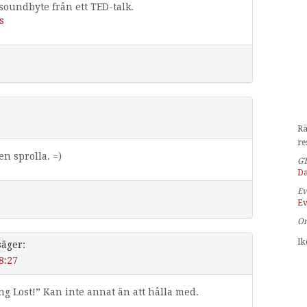
oundbyte från ett TED-talk.
s
Rä
re
en sprolla. =)
G
Da
Ev
Ev
O
Ik
säger:
8:27
ng Lost!” Kan inte annat än att hålla med.