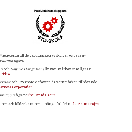
ttigheterna till de varumärken vi skriver om ägs av
spektive ägare.
TD
och
Getting Things Done
är varumärken som ägs av
vidCo
.
ernote
och Evernote-elefanten är varumärken tillhörande
ernote Corporation
.
mniFocus
ägs av
The Omni Group
.
oner och bilder kommer i många fall från
The Noun Project
.