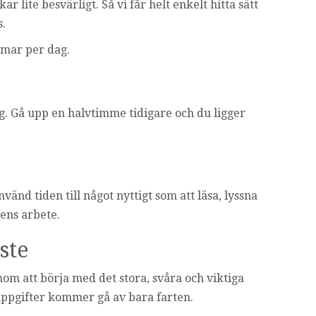
r lite besvärligt. Så vi får helt enkelt hitta sätt
s.
immar per dag.
dag. Gå upp en halvtimme tidigare och du ligger
vänd tiden till något nyttigt som att läsa, lyssna
gens arbete.
ste
nom att börja med det stora, svåra och viktiga
 uppgifter kommer gå av bara farten.