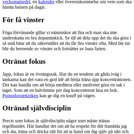
veckomatsedel
, en
kalender
eller överenskommelse om vem som ska
hämta barnen på dagis.
För få vinster
Föga förvånande gillar vi människor att fira och man ska inte
underskatta en bra dopaminkick. Se till att dela upp det du ska göra i
så små bitar att du säkerställer att du får fira vinster ofta. Med lite tur
blir du beroende av vinster och fortsätter av bara farten.
Otränat fokus
Japp, fokus är en övningssak. Har du en tendens att glida iväg i
tankarna kan det vara en god idé att börja träna upp koncentrationen.
Det kan handla om att börja meditera eller medvetet göra en sak i
taget. Som att en halvtimme per dag koncentrerat läsa en bok.
Pomodorotekniken
kan ge dig en knuff på vägen.
Otränad självdisciplin
Precis som fokus är självdisciplin något som måste tränas
regelbundet. Här handlar det om att ha respekt för ditt framtida jag
och äta, träna och dricka rätt för att ta hand om dig själv på sikt och