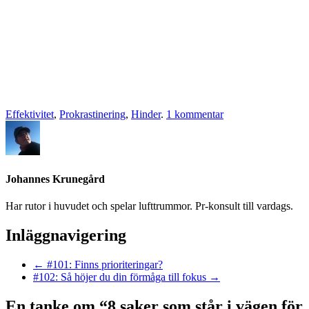
Effektivitet
,
Prokrastinering
,
Hinder
.
1 kommentar
Johannes Krunegård
Har rutor i huvudet och spelar lufttrummor. Pr-konsult till vardags.
Inläggnavigering
←
#101: Finns prioriteringar?
#102: Så höjer du din förmåga till fokus
→
En tanke om “
8 saker som står i vägen för