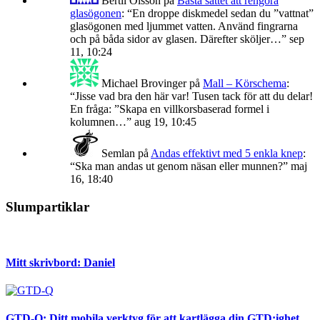
Bertil Olsson
på
Bästa sättet att rengöra
glasögonen
: “
En droppe diskmedel sedan du ”vattnat”
glasögonen med ljummet vatten. Använd fingrarna
och på båda sidor av glasen. Därefter sköljer…
”
sep
11, 10:24
Michael Brovinger
på
Mall – Körschema
:
“
Jisse vad bra den här var! Tusen tack för att du delar!
En fråga: ”Skapa en villkorsbaserad formel i
kolumnen…
”
aug 19, 10:45
Semlan
på
Andas effektivt med 5 enkla knep
:
“
Ska man andas ut genom näsan eller munnen?
”
maj
16, 18:40
Slumpartiklar
Mitt skrivbord: Daniel
GTD-Q: Ditt mobila verktyg för att kartlägga din GTD:ighet