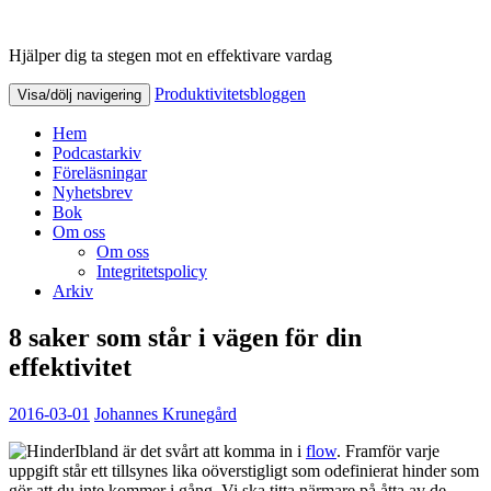
Hjälper dig ta stegen mot en effektivare vardag
Produktivitetsbloggen
Produktivitetsbloggen
Visa/dölj navigering
Hem
Podcastarkiv
Föreläsningar
Nyhetsbrev
Bok
Om oss
Om oss
Integritetspolicy
Arkiv
8 saker som står i vägen för din
effektivitet
2016-03-01
Johannes Krunegård
Ibland är det svårt att komma in i
flow
. Framför varje
uppgift står ett tillsynes lika oöverstigligt som odefinierat hinder som
gör att du inte kommer i gång. Vi ska titta närmare på åtta av de