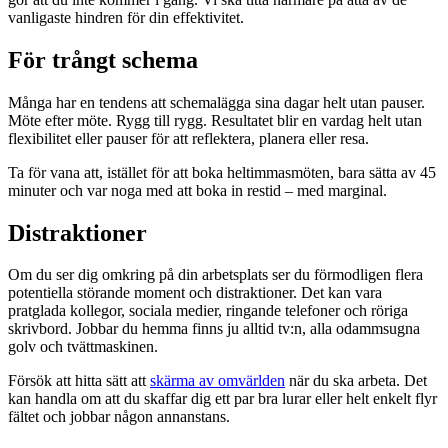
vanligaste hindren för din effektivitet.
För trångt schema
Många har en tendens att schemalägga sina dagar helt utan pauser.
Möte efter möte. Rygg till rygg. Resultatet blir en vardag helt utan
flexibilitet eller pauser för att reflektera, planera eller resa.
Ta för vana att, istället för att boka heltimmasmöten, bara sätta av 45
minuter och var noga med att boka in restid – med marginal.
Distraktioner
Om du ser dig omkring på din arbetsplats ser du förmodligen flera
potentiella störande moment och distraktioner. Det kan vara
pratglada kollegor, sociala medier, ringande telefoner och röriga
skrivbord. Jobbar du hemma finns ju alltid tv:n, alla odammsugna
golv och tvättmaskinen.
Försök att hitta sätt att
skärma av omvärlden
när du ska arbeta. Det
kan handla om att du skaffar dig ett par bra lurar eller helt enkelt flyr
fältet och jobbar någon annanstans.