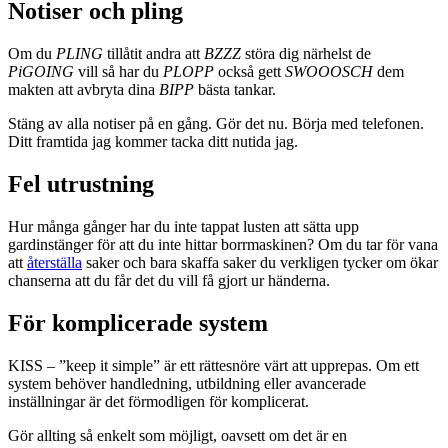
Notiser och pling
Om du
PLING
tillåtit andra att
BZZZ
störa dig närhelst de
PiGOING
vill så har du
PLOPP
också gett
SWOOOSCH
dem
makten att avbryta dina
BIPP
bästa tankar.
Stäng av alla notiser på en gång. Gör det nu. Börja med telefonen.
Ditt framtida jag kommer tacka ditt nutida jag.
Fel utrustning
Hur många gånger har du inte tappat lusten att sätta upp
gardinstänger för att du inte hittar borrmaskinen? Om du tar för vana
att
återställa
saker och bara skaffa saker du verkligen tycker om ökar
chanserna att du får det du vill få gjort ur händerna.
För komplicerade system
KISS – ”keep it simple” är ett rättesnöre värt att upprepas. Om ett
system behöver handledning, utbildning eller avancerade
inställningar är det förmodligen för komplicerat.
Gör allting så enkelt som möjligt, oavsett om det är en