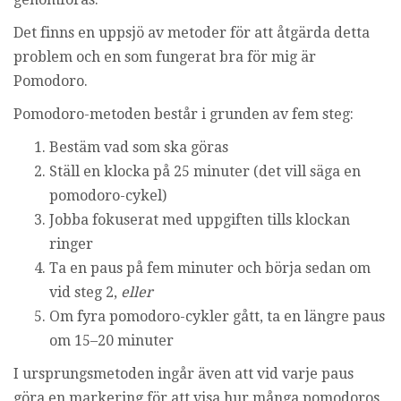
i
Det finns en uppsjö av metoder för att åtgärda detta
n
g
problem och en som fungerat bra för mig är
Pomodoro.
Pomodoro-metoden består i grunden av fem steg:
Bestäm vad som ska göras
Ställ en klocka på 25 minuter (det vill säga en
pomodoro-cykel)
Jobba fokuserat med uppgiften tills klockan
ringer
Ta en paus på fem minuter och börja sedan om
vid steg 2,
eller
Om fyra pomodoro-cykler gått, ta en längre paus
om 15–20 minuter
I ursprungsmetoden ingår även att vid varje paus
göra en markering för att visa hur många pomodoros