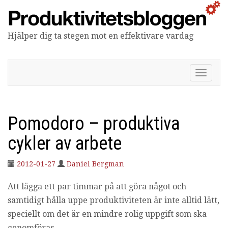
Hjälper dig ta stegen mot en effektivare vardag
Produktivitetsbloggen
V
i
s
a
/
Pomodoro – produktiva
d
ö
cykler av arbete
l
j
2012-01-27
Daniel Bergman
n
a
Att lägga ett par timmar på att göra något och
v
i
samtidigt hålla uppe produktiviteten är inte alltid lätt,
g
speciellt om det är en mindre rolig uppgift som ska
e
r
genomföras.