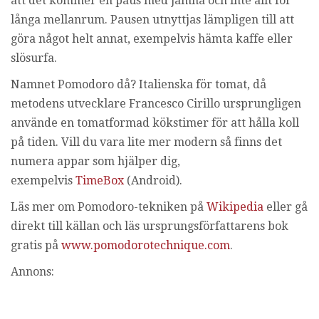
att det kommer en paus med jämna och inte allt för
långa mellanrum. Pausen utnyttjas lämpligen till att
göra något helt annat, exempelvis hämta kaffe eller
slösurfa.
Namnet Pomodoro då? Italienska för tomat, då
metodens utvecklare Francesco Cirillo ursprungligen
använde en tomatformad kökstimer för att hålla koll
på tiden. Vill du vara lite mer modern så finns det
numera appar som hjälper dig,
exempelvis
TimeBox
(Android).
Läs mer om Pomodoro-tekniken på
Wikipedia
eller gå
direkt till källan och läs ursprungsförfattarens bok
gratis på
www.pomodorotechnique.com
.
Annons: