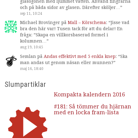
glasögonen med ljummet vatten. Använd fingrarna
och på båda sidor av glasen. Därefter sköljer…
”
sep 11, 10:24
Michael Brovinger
på
Mall – Körschema
: “
Jisse vad
bra den här var! Tusen tack för att du delar! En
fråga: ”Skapa en villkorsbaserad formel i
kolumnen…
”
aug 19, 10:45
Semlan
på
Andas effektivt med 5 enkla knep
: “
Ska
man andas ut genom näsan eller munnen?
”
maj 16, 18:40
Slumpartiklar
Kompakta kalendern 2016
#181: Så tömmer du hjärnan
med en locka fram-lista