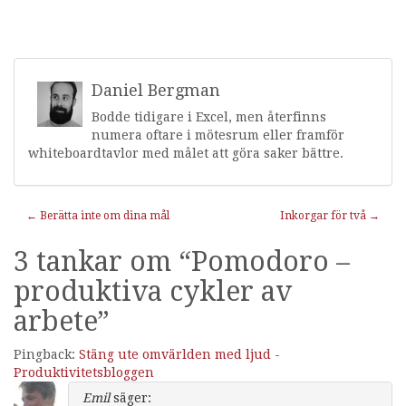
Daniel Bergman
Bodde tidigare i Excel, men återfinns
numera oftare i mötesrum eller framför
whiteboardtavlor med målet att göra saker bättre.
Inläggnavigering
←
Berätta inte om dina mål
Inkorgar för två
→
3 tankar om “
Pomodoro –
produktiva cykler av
arbete
”
Pingback:
Stäng ute omvärlden med ljud -
Produktivitetsbloggen
Emil
säger: