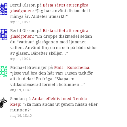
Bertil Olsson
på
Bästa sättet att rengöra
glasögonen
: “
Jag har använt diskmedel i
många år. Alldeles utmärkt!
”
sep 11, 10:26
Bertil Olsson
på
Bästa sättet att rengöra
glasögonen
: “
En droppe diskmedel sedan
du ”vattnat” glasögonen med ljummet
vatten. Använd fingrarna och på båda sidor
av glasen. Därefter sköljer…
”
sep 11, 10:24
Michael Brovinger
på
Mall – Körschema
:
“
Jisse vad bra den här var! Tusen tack för
att du delar! En fråga: ”Skapa en
villkorsbaserad formel i kolumnen…
”
aug 19, 10:45
Semlan
på
Andas effektivt med 5 enkla
knep
: “
Ska man andas ut genom näsan eller
munnen?
”
maj 16, 18:40