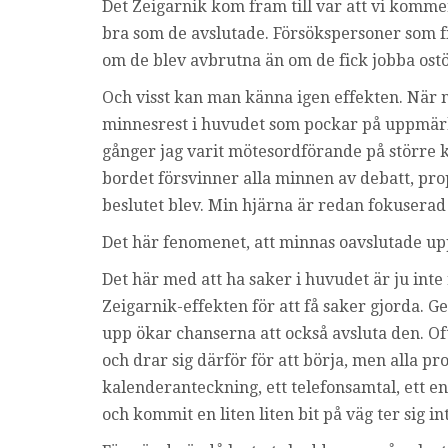
Det Zeigarnik kom fram till var att vi komme
bra som de avslutade. Försökspersoner som f
om de blev avbrutna än om de fick jobba ostö
Och visst kan man känna igen effekten. När nå
minnesrest i huvudet som pockar på uppmärks
gånger jag varit mötesordförande på större k
bordet försvinner alla minnen av debatt, pro
beslutet blev. Min hjärna är redan fokuserad
Det här fenomenet, att minnas oavslutade upp
Det här med att ha saker i huvudet är ju inte 
Zeigarnik-effekten för att få saker gjorda. G
upp ökar chanserna att också avsluta den. Of
och drar sig därför för att börja, men alla pro
kalenderanteckning, ett telefonsamtal, ett en
och kommit en liten liten bit på väg ter sig in