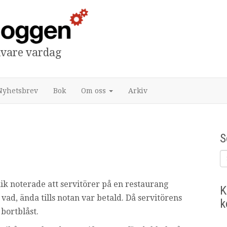
tivare vardag
Nyhetsbrev
Bok
Om oss
Arkiv
S
k noterade att servitörer på en restaurang
K
 vad, ända tills notan var betald. Då servitörens
k
bortblåst.