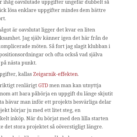
r ihåg oavslutade uppgifter ungefär dubbelt så
ick lösa enklare uppgifter mindes dem bättre
rt.
got är oavslutat ligger det kvar en liten
amhet. Jag själv känner igen det här från de
omplicerade möten. Så fort jag slagit klubban i
positionsordningar och ofta också vad själva
 på nästa punkt.
gifter, kallas
Zeigarnik-effekten
.
riktigt renlärigt
GTD
men man kan utnyttja
enom att bara påbörja en uppgift du länge skjutit
ta bävar man inför ett projekts besvärliga delar
jekt börjar ju med ett litet steg, en
kelt inköp. När du börjat med den lilla starten
te det stora projektet så oöverstigligt längre.