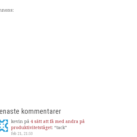
nnons:
enaste kommentarer
kevin
på
4 sätt att få med andra på
produktivitetståget
: “
tack
”
feb 21, 21:53