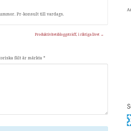
A
rummor. Pr-konsult till vardags.
Produktivitetsbloggsträff, i riktiga livet
→
toriska fält är märkta
*
S