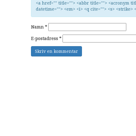
<a href="" title=""> <abbr title=""> <acronym ti
datetime=""> <em> <i> <q cite=""> <s> <strike> 
Namn
*
E-postadress
*