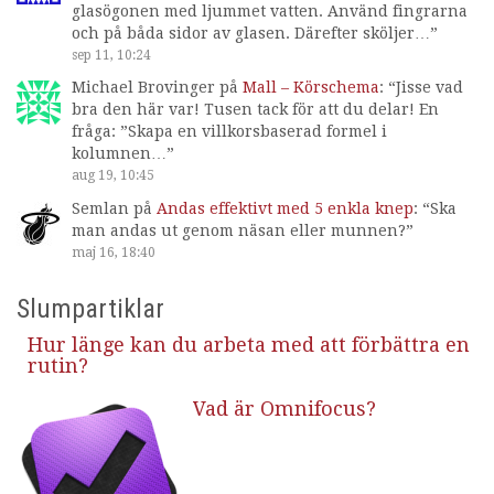
glasögonen med ljummet vatten. Använd fingrarna
och på båda sidor av glasen. Därefter sköljer…
”
sep 11, 10:24
Michael Brovinger
på
Mall – Körschema
: “
Jisse vad
bra den här var! Tusen tack för att du delar! En
fråga: ”Skapa en villkorsbaserad formel i
kolumnen…
”
aug 19, 10:45
Semlan
på
Andas effektivt med 5 enkla knep
: “
Ska
man andas ut genom näsan eller munnen?
”
maj 16, 18:40
Slumpartiklar
Hur länge kan du arbeta med att förbättra en
rutin?
Vad är Omnifocus?