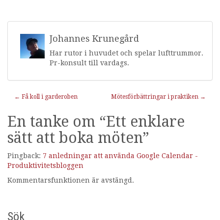
Johannes Krunegård
Har rutor i huvudet och spelar lufttrummor.
Pr-konsult till vardags.
Inläggnavigering
←
Få koll i garderoben
Mötesförbättringar i praktiken
→
En tanke om “
Ett enklare
sätt att boka möten
”
Pingback:
7 anledningar att använda Google Calendar -
Produktivitetsbloggen
Kommentarsfunktionen är avstängd.
Sök