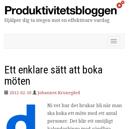
Hjälper dig ta stegen mot en effektivare vardag
Produktivitetsbloggen
V
i
s
a
/
Ett enklare sätt att boka
d
ö
möten
l
j
2012-02-10
Johannes Krunegård
n
a
Ni vet hur det brukar bli när man
v
i
ska boka ett möte med ett antal
g
personer. Det blir ett omöjligt
e
r
kalenderbingo med oändliga