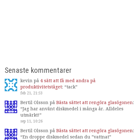
Senaste kommentarer
kevin
på
4 sätt att få med andra på
produktivitetståget
: “
tack
”
feb 21, 21:53
Bertil Olsson
på
Bästa sättet att rengöra glasögonen
:
“
Jag har använt diskmedel i många år. Alldeles
utmärkt!
”
sep 11, 10:26
Bertil Olsson
på
Bästa sättet att rengöra glasögonen
:
“
En droppe diskmedel sedan du ”vattnat”