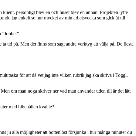
n klient, personligt blev en och huset blev en annan. Projekten lyfte
kunde jag enkelt se hur mycket av min arbetsvecka som gick åt till
n ”Jobbet”.
e ta tid på. Men det finns som sagt andra verktyg att välja på. De flesta
multitaska för att då vet jag inte vilken rubrik jag ska skriva i Toggl.
t. Men om man noga skriver ner vad man använder tiden till är det lätt
nuter med bibehållen kvalité?
finns ju alla möjligheter att bottenlöst försjunka i hur många minuter du