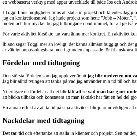
ett webbaserat verktyg med appar utvecklade till både Ios och Androi
I Toggl finns möjligheter finns att ställa in projekt och klienter. Jag gjo
jag en konkretionsnivå. Jag hade projekt som hette ”Jobb – Möten”, ”J
möten och hur mycket tid jag tillbringade i badrummet, för att ge två 
För varje aktivitet försökte jag vara ännu mer konkret. En aktivitet
Ibland segar Toggl mer än lovligt, det känns allmänt buggigt och det gjo
är väldigt anpassningsbara men i grunden anpassade för frilanskonsul
Fördelar med tidtagning
Den största fördelen som jag upplever är att
jag blir medveten om va
Jag blir alltid tvungen att tänka på vad jag använder min tid till och ha
Ytterligare en fördel är att det blir
lätt att se vad man har gjort und
att blicka tillbaka och konstatera att man faktiskt har fått en hel del gjo
En annan effekt av att ta tid på sina aktiviteer blir ju oundvikligen att
Nackdelar med tidtagning
Det tar tid
och eftertanke att ställa in klienter och projekt. Sen tar det