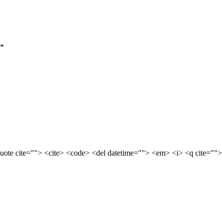
*
quote cite=""> <cite> <code> <del datetime=""> <em> <i> <q cite="">