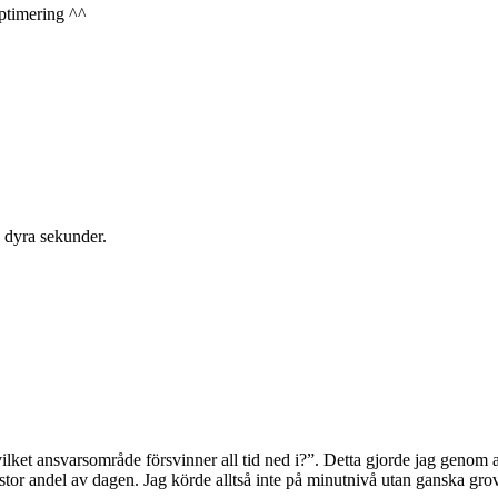
ptimering ^^
a dyra sekunder.
”vilket ansvarsområde försvinner all tid ned i?”. Detta gjorde jag genom
stor andel av dagen. Jag körde alltså inte på minutnivå utan ganska grovt