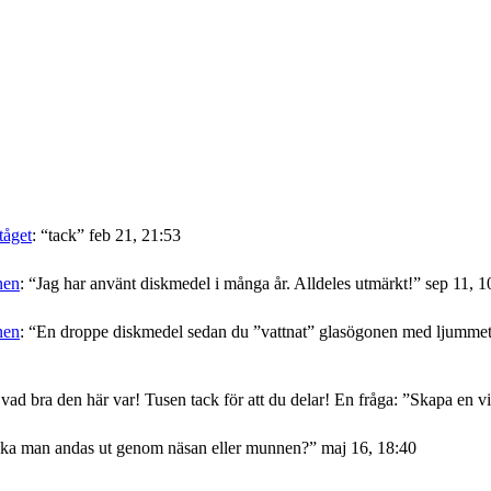
tåget
: “
tack
”
feb 21, 21:53
nen
: “
Jag har använt diskmedel i många år. Alldeles utmärkt!
”
sep 11, 1
nen
: “
En droppe diskmedel sedan du ”vattnat” glasögonen med ljummet v
 vad bra den här var! Tusen tack för att du delar! En fråga: ”Skapa en
ka man andas ut genom näsan eller munnen?
”
maj 16, 18:40