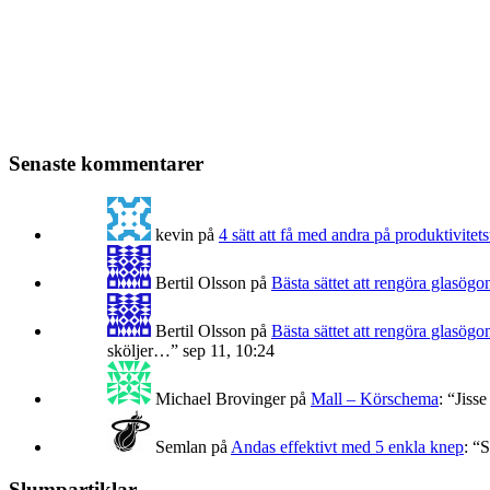
Senaste kommentarer
kevin
på
4 sätt att få med andra på produktivitets
Bertil Olsson
på
Bästa sättet att rengöra glasögo
Bertil Olsson
på
Bästa sättet att rengöra glasögo
sköljer…
”
sep 11, 10:24
Michael Brovinger
på
Mall – Körschema
: “
Jisse
Semlan
på
Andas effektivt med 5 enkla knep
: “
S
Slumpartiklar