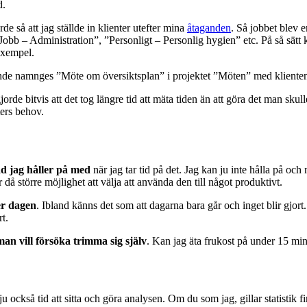
d.
rde så att jag ställde in klienter utefter mina
åtaganden
. Så jobbet blev e
obb – Administration”, ”Personligt – Personlig hygien” etc. På så sätt 
exempel.
 kunde namnges ”Möte om översiktsplan” i projektet ”Möten” med kliente
rde bitvis att det tog längre tid att mäta tiden än att göra det man skull
ters behov.
d jag håller på med
när jag tar tid på det. Jag kan ju inte hålla på och 
r då större möjlighet att välja att använda den till något produktivt.
er dagen
. Ibland känns det som att dagarna bara går och inget blir gjor
rt.
man vill försöka trimma sig själv
. Kan jag äta frukost på under 15 mi
 ju också tid att sitta och göra analysen. Om du som jag, gillar statistik 