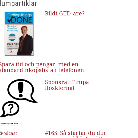
lumpartiklar
Bildt GTD-are?
Spara tid och pengar, med en
standardinköpslista i telefonen
Sponsrat: Fimpa
flosklerna!
#165: Så startar du din