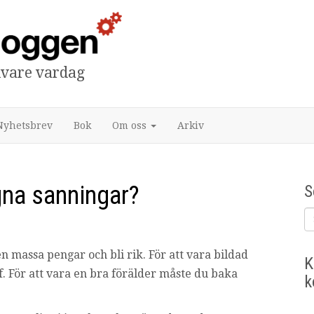
tivare vardag
Nyhetsbrev
Bok
Om oss
Arkiv
gna sanningar?
S
n massa pengar och bli rik. För att vara bildad
K
ff. För att vara en bra förälder måste du baka
k