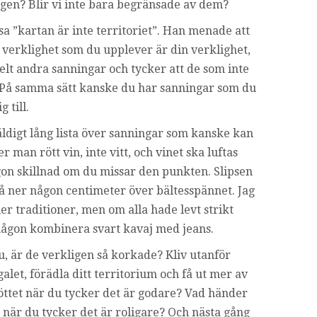
ligen? Blir vi inte bara begränsade av dem?
sa ”kartan är inte territoriet”. Han menade att
n verklighet som du upplever är din verklighet,
lt andra sanningar och tycker att de som inte
e. På samma sätt kanske du har sanningar som du
 till.
ldigt lång lista över sanningar som kanske kan
r man rött vin, inte vitt, och vinet ska luftas
gon skillnad om du missar den punkten. Slipsen
å ner någon centimeter över bältesspännet. Jag
ler traditioner, men om alla hade levt strikt
t någon kombinera svart kavaj med jeans.
u, är de verkligen så korkade? Kliv utanför
let, förädla ditt territorium och få ut mer av
 köttet när du tycker det är godare? Vad händer
j när du tycker det är roligare? Och nästa gång