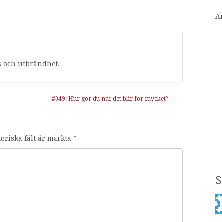
A
s och utbrändhet.
#049: Hur gör du när det blir för mycket?
→
toriska fält är märkta
*
S