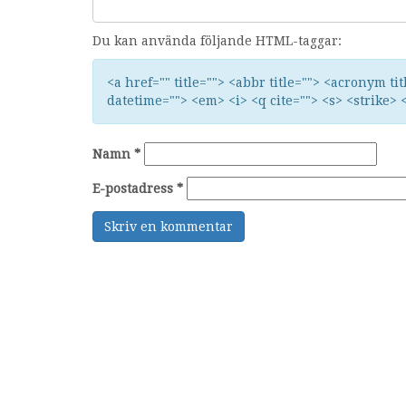
Du kan använda följande HTML-taggar:
<a href="" title=""> <abbr title=""> <acronym ti
datetime=""> <em> <i> <q cite=""> <s> <strike> 
Namn
*
E-postadress
*