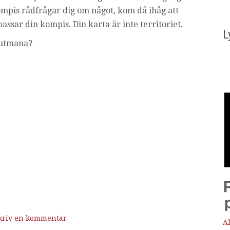
kompis rådfrågar dig om något, kom då ihåg att
passar din kompis. Din karta är inte territoriet.
L
 utmana?
kriv en kommentar
Al