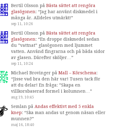
Bertil Olsson
på
Bästa sättet att rengöra
glasögonen
: “
Jag har använt diskmedel i
många år. Alldeles utmärkt!
”
sep 11, 10:26
Bertil Olsson
på
Bästa sättet att rengöra
glasögonen
: “
En droppe diskmedel sedan
du ”vattnat” glasögonen med ljummet
vatten. Använd fingrarna och på båda sidor
av glasen. Därefter sköljer…
”
sep 11, 10:24
Michael Brovinger
på
Mall – Körschema
:
“
Jisse vad bra den här var! Tusen tack för
att du delar! En fråga: ”Skapa en
villkorsbaserad formel i kolumnen…
”
aug 19, 10:45
Semlan
på
Andas effektivt med 5 enkla
knep
: “
Ska man andas ut genom näsan eller
munnen?
”
maj 16, 18:40