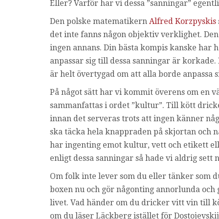
Eller? Varför har vi dessa ”sanningar” egent
Den polske matematikern
Alfred Korzpyskis
det inte fanns någon objektiv verklighet. De
ingen annans. Din bästa kompis kanske har he
anpassar sig till dessa sanningar är korkad
är helt övertygad om att alla borde anpassa sig
På något sätt har vi kommit överens om en vä
sammanfattas i ordet ”kultur”. Till kött dricke
innan det serveras trots att ingen känner nå
ska täcka hela knappraden på skjortan och n
har ingenting emot kultur, vett och etikett el
enligt dessa sanningar så hade vi aldrig set
Om folk inte lever som du eller tänker som d
boxen nu och gör någonting annorlunda och ga
livet. Vad händer om du dricker vitt vin till
om du läser Läckberg istället för Dostojevski