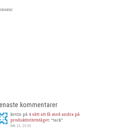
nnons:
enaste kommentarer
kevin
på
4 sätt att få med andra på
produktivitetståget
: “
tack
”
feb 21, 21:53