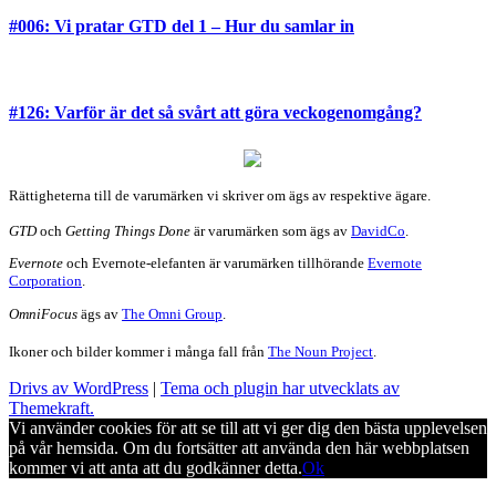
#006: Vi pratar GTD del 1 – Hur du samlar in
#126: Varför är det så svårt att göra veckogenomgång?
Rättigheterna till de varumärken vi skriver om ägs av respektive ägare.
GTD
och
Getting Things Done
är varumärken som ägs av
DavidCo
.
Evernote
och Evernote-elefanten är varumärken tillhörande
Evernote
Corporation
.
OmniFocus
ägs av
The Omni Group
.
Ikoner och bilder kommer i många fall från
The Noun Project
.
Drivs av WordPress
|
Tema och plugin har utvecklats av
Themekraft.
Vi använder cookies för att se till att vi ger dig den bästa upplevelsen
på vår hemsida. Om du fortsätter att använda den här webbplatsen
kommer vi att anta att du godkänner detta.
Ok