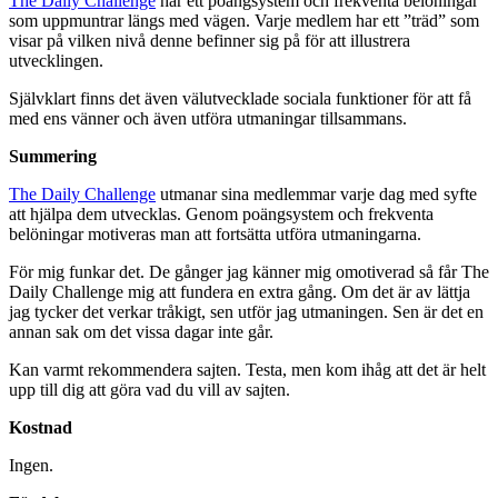
The Daily Challenge
har ett poängsystem och frekventa belöningar
som uppmuntrar längs med vägen. Varje medlem har ett ”träd” som
visar på vilken nivå denne befinner sig på för att illustrera
utvecklingen.
Självklart finns det även välutvecklade sociala funktioner för att få
med ens vänner och även utföra utmaningar tillsammans.
Summering
The Daily Challenge
utmanar sina medlemmar varje dag med syfte
att hjälpa dem utvecklas. Genom poängsystem och frekventa
belöningar motiveras man att fortsätta utföra utmaningarna.
För mig funkar det. De gånger jag känner mig omotiverad så får The
Daily Challenge mig att fundera en extra gång. Om det är av lättja
jag tycker det verkar tråkigt, sen utför jag utmaningen. Sen är det en
annan sak om det vissa dagar inte går.
Kan varmt rekommendera sajten. Testa, men kom ihåg att det är helt
upp till dig att göra vad du vill av sajten.
Kostnad
Ingen.