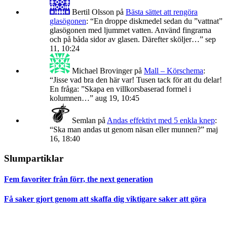
Bertil Olsson
på
Bästa sättet att rengöra
glasögonen
: “
En droppe diskmedel sedan du ”vattnat”
glasögonen med ljummet vatten. Använd fingrarna
och på båda sidor av glasen. Därefter sköljer…
”
sep
11, 10:24
Michael Brovinger
på
Mall – Körschema
:
“
Jisse vad bra den här var! Tusen tack för att du delar!
En fråga: ”Skapa en villkorsbaserad formel i
kolumnen…
”
aug 19, 10:45
Semlan
på
Andas effektivt med 5 enkla knep
:
“
Ska man andas ut genom näsan eller munnen?
”
maj
16, 18:40
Slumpartiklar
Fem favoriter från förr, the next generation
Få saker gjort genom att skaffa dig viktigare saker att göra