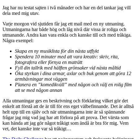
Jag har nu testat sajten i två månader och har en del tankar jag vill
dela med mig utav.
Varje morgon vid sjutiden får jag ett mail med en ny utmaning.
Utmaningarna har både hög och låg nivå där vissa är roliga och
utmanande. Andra kan vara enkla och kanske till och med tråkiga.
Några exempel:
Skapa en ny musiklista för din nästa utflykt
Spendera 10 minuter med att vara kreativ: skriv, rita,
fotografera eller förnya en maträtt
Fyll din tallrik med hälften grönsaker vid nästa måltid
Öka styrkan i dina armar, axlar och buk genom att göra 12
armhävningar mot väggen
Planera en ”komedikväll” med någon och välj en rolig film
att se med någon annan
Alla utmaningar ges en beskrivning och förklaring vilket gör det
enkelt att förstå att de är till för ens eget välbefinnande. Det är alltså
helt upp till en själv och när utmaningarna inte är så spännande
frågar jag mig vad jag har att förlora på att prova. Det värsta som
kan hända att jag gör något tråkigt som ändå är bra för mig. Vem
vet, det kanske inte var så tråkigt…