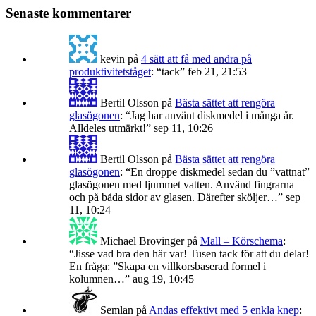
Senaste kommentarer
kevin
på
4 sätt att få med andra på
produktivitetståget
: “
tack
”
feb 21, 21:53
Bertil Olsson
på
Bästa sättet att rengöra
glasögonen
: “
Jag har använt diskmedel i många år.
Alldeles utmärkt!
”
sep 11, 10:26
Bertil Olsson
på
Bästa sättet att rengöra
glasögonen
: “
En droppe diskmedel sedan du ”vattnat”
glasögonen med ljummet vatten. Använd fingrarna
och på båda sidor av glasen. Därefter sköljer…
”
sep
11, 10:24
Michael Brovinger
på
Mall – Körschema
:
“
Jisse vad bra den här var! Tusen tack för att du delar!
En fråga: ”Skapa en villkorsbaserad formel i
kolumnen…
”
aug 19, 10:45
Semlan
på
Andas effektivt med 5 enkla knep
: