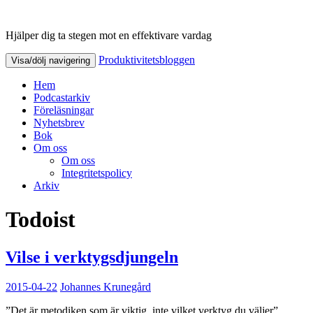
Hjälper dig ta stegen mot en effektivare vardag
Produktivitetsbloggen
Produktivitetsbloggen
Visa/dölj navigering
Hem
Podcastarkiv
Föreläsningar
Nyhetsbrev
Bok
Om oss
Om oss
Integritetspolicy
Arkiv
Todoist
Vilse i verktygsdjungeln
2015-04-22
Johannes Krunegård
”Det är metodiken som är viktig, inte vilket verktyg du väljer”