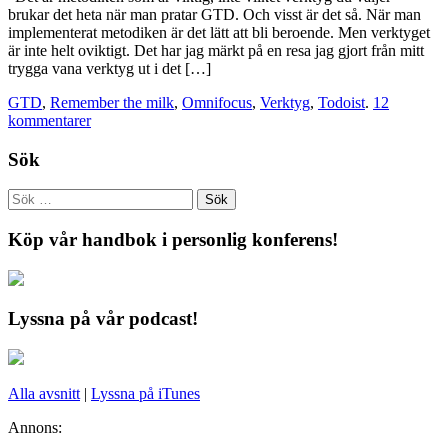
brukar det heta när man pratar GTD. Och visst är det så. När man
implementerat metodiken är det lätt att bli beroende. Men verktyget
är inte helt oviktigt. Det har jag märkt på en resa jag gjort från mitt
trygga vana verktyg ut i det […]
GTD
,
Remember the milk
,
Omnifocus
,
Verktyg
,
Todoist
.
12
kommentarer
Sök
Köp vår handbok i personlig konferens!
Lyssna på vår podcast!
Alla avsnitt
|
Lyssna på iTunes
Annons: