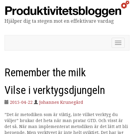
Hjälper dig ta stegen mot en effektivare vardag
Produktivitetsbloggen
V
i
s
a
/
Remember the milk
d
ö
l
Vilse i verktygsdjungeln
j
n
2015-04-22
Johannes Krunegård
a
v
”Det är metodiken som är viktig, inte vilket verktyg du
i
väljer” brukar det heta när man pratar GTD. Och visst är
g
det så. När man implementerat metodiken är det lätt att bli
e
beroende. Men verktyget är inte helt oviktigt. Det har jag
r