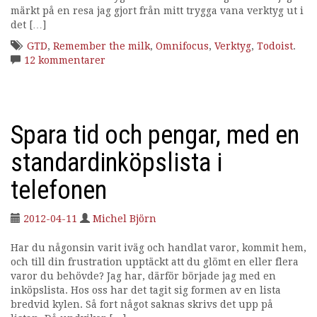
märkt på en resa jag gjort från mitt trygga vana verktyg ut i
i
det […]
n
g
GTD
,
Remember the milk
,
Omnifocus
,
Verktyg
,
Todoist
.
12 kommentarer
Spara tid och pengar, med en
standardinköpslista i
telefonen
2012-04-11
Michel Björn
Har du någonsin varit iväg och handlat varor, kommit hem,
och till din frustration upptäckt att du glömt en eller flera
varor du behövde? Jag har, därför började jag med en
inköpslista. Hos oss har det tagit sig formen av en lista
bredvid kylen. Så fort något saknas skrivs det upp på