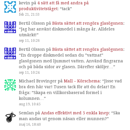
kevin
på
4 sätt att få med andra på
produktivitetståget
: “
tack
”
feb 21, 21:53
Bertil Olsson
på
Bästa sättet att rengöra glasögonen
:
“
Jag har använt diskmedel i många år. Alldeles
utmärkt!
”
sep 11, 10:26
Bertil Olsson
på
Bästa sättet att rengöra glasögonen
:
“
En droppe diskmedel sedan du ”vattnat”
glasögonen med ljummet vatten. Använd fingrarna
och på båda sidor av glasen. Därefter sköljer…
”
sep 11, 10:24
Michael Brovinger
på
Mall – Körschema
: “
Jisse vad
bra den här var! Tusen tack för att du delar! En
fråga: ”Skapa en villkorsbaserad formel i
kolumnen…
”
aug 19, 10:45
Semlan
på
Andas effektivt med 5 enkla knep
: “
Ska
man andas ut genom näsan eller munnen?
”
maj 16, 18:40