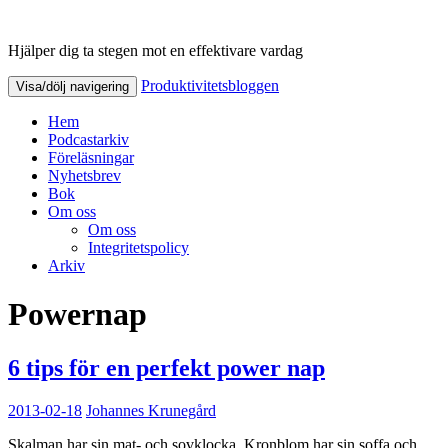
Hjälper dig ta stegen mot en effektivare vardag
Produktivitetsbloggen
Produktivitetsbloggen
Visa/dölj navigering
Hem
Podcastarkiv
Föreläsningar
Nyhetsbrev
Bok
Om oss
Om oss
Integritetspolicy
Arkiv
Powernap
6 tips för en perfekt power nap
2013-02-18
Johannes Krunegård
Skalman har sin mat- och sovklocka. Kronblom har sin soffa och