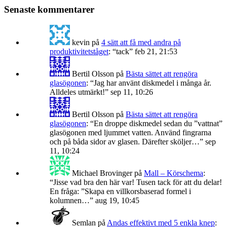
Senaste kommentarer
kevin
på
4 sätt att få med andra på
produktivitetståget
: “
tack
”
feb 21, 21:53
Bertil Olsson
på
Bästa sättet att rengöra
glasögonen
: “
Jag har använt diskmedel i många år.
Alldeles utmärkt!
”
sep 11, 10:26
Bertil Olsson
på
Bästa sättet att rengöra
glasögonen
: “
En droppe diskmedel sedan du ”vattnat”
glasögonen med ljummet vatten. Använd fingrarna
och på båda sidor av glasen. Därefter sköljer…
”
sep
11, 10:24
Michael Brovinger
på
Mall – Körschema
:
“
Jisse vad bra den här var! Tusen tack för att du delar!
En fråga: ”Skapa en villkorsbaserad formel i
kolumnen…
”
aug 19, 10:45
Semlan
på
Andas effektivt med 5 enkla knep
: