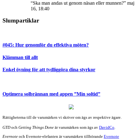
“
Ska man andas ut genom näsan eller munnen?
”
maj
16, 18:40
Slumpartiklar
#045: Hur genomför du effektiva möten?
Klämman till allt
Enkel övning för att tydliggöra dina styrkor
Optimera solbrännan med appen ”Min soltid”
Rättigheterna till de varumärken vi skriver om ägs av respektive ägare.
GTD
och
Getting Things Done
är varumärken som ägs av
DavidCo
.
Evernote
och Evernote-elefanten är varumärken tillhörande
Evernote