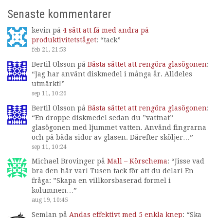
Senaste kommentarer
kevin
på
4 sätt att få med andra på
produktivitetståget
: “
tack
”
feb 21, 21:53
Bertil Olsson
på
Bästa sättet att rengöra glasögonen
:
“
Jag har använt diskmedel i många år. Alldeles
utmärkt!
”
sep 11, 10:26
Bertil Olsson
på
Bästa sättet att rengöra glasögonen
:
“
En droppe diskmedel sedan du ”vattnat”
glasögonen med ljummet vatten. Använd fingrarna
och på båda sidor av glasen. Därefter sköljer…
”
sep 11, 10:24
Michael Brovinger
på
Mall – Körschema
: “
Jisse vad
bra den här var! Tusen tack för att du delar! En
fråga: ”Skapa en villkorsbaserad formel i
kolumnen…
”
aug 19, 10:45
Semlan
på
Andas effektivt med 5 enkla knep
: “
Ska