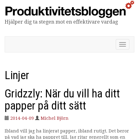
Hjälper dig ta stegen mot en effektivare vardag
Produktivitetsbloggen
V
i
s
a
/
Linjer
d
ö
l
Gridzzly: När du vill ha ditt
j
n
papper på ditt sätt
a
v
2014-04-09
Michel Björn
i
g
Ibland vill jag ha linjerat papper, ibland rutigt. Det beror
e
på vad jag ska ha pappret till. Jag ritar generellt som en
r