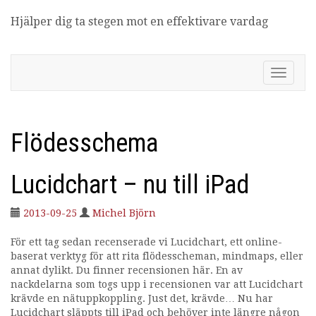
Hjälper dig ta stegen mot en effektivare vardag
Produktivitetsbloggen
V
i
s
a
/
Flödesschema
d
ö
l
Lucidchart – nu till iPad
j
n
2013-09-25
Michel Björn
a
v
För ett tag sedan recenserade vi Lucidchart, ett online-
i
baserat verktyg för att rita flödesscheman, mindmaps, eller
g
annat dylikt. Du finner recensionen här. En av
e
nackdelarna som togs upp i recensionen var att Lucidchart
r
krävde en nätuppkoppling. Just det, krävde… Nu har
i
Lucidchart släppts till iPad och behöver inte längre någon
n