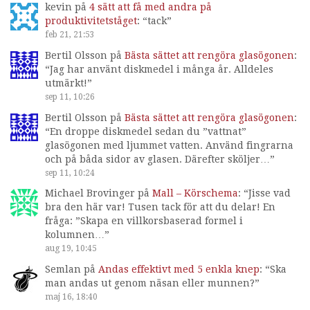
kevin
på
4 sätt att få med andra på
produktivitetståget
: “
tack
”
feb 21, 21:53
Bertil Olsson
på
Bästa sättet att rengöra glasögonen
:
“
Jag har använt diskmedel i många år. Alldeles
utmärkt!
”
sep 11, 10:26
Bertil Olsson
på
Bästa sättet att rengöra glasögonen
:
“
En droppe diskmedel sedan du ”vattnat”
glasögonen med ljummet vatten. Använd fingrarna
och på båda sidor av glasen. Därefter sköljer…
”
sep 11, 10:24
Michael Brovinger
på
Mall – Körschema
: “
Jisse vad
bra den här var! Tusen tack för att du delar! En
fråga: ”Skapa en villkorsbaserad formel i
kolumnen…
”
aug 19, 10:45
Semlan
på
Andas effektivt med 5 enkla knep
: “
Ska
man andas ut genom näsan eller munnen?
”
maj 16, 18:40