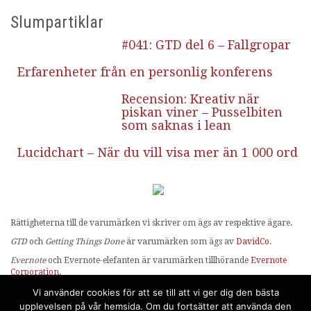
Slumpartiklar
#041: GTD del 6 – Fallgropar
Erfarenheter från en personlig konferens
Recension: Kreativ när
piskan viner – Pusselbiten
som saknas i lean
Lucidchart – När du vill visa mer än 1 000 ord
Rättigheterna till de varumärken vi skriver om ägs av respektive ägare.
GTD
och
Getting Things Done
är varumärken som ägs av
DavidCo
.
Evernote
och Evernote-elefanten är varumärken tillhörande
Evernote
Corporation
.
OmniFocus
ägs av
The Omni Group
.
Vi använder cookies för att se till att vi ger dig den bästa
upplevelsen på vår hemsida. Om du fortsätter att använda den