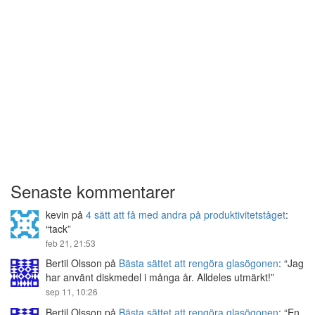
Senaste kommentarer
kevin
på
4 sätt att få med andra på produktivitetståget
:
“
tack
”
feb 21, 21:53
Bertil Olsson
på
Bästa sättet att rengöra glasögonen
: “
Jag
har använt diskmedel i många år. Alldeles utmärkt!
”
sep 11, 10:26
Bertil Olsson
på
Bästa sättet att rengöra glasögonen
: “
En