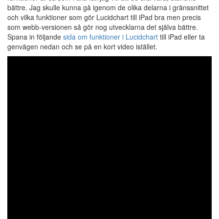
bättre. Jag skulle kunna gå igenom de olika delarna i gränssnittet
g
och vilka funktioner som gör Lucidchart till iPad bra men precis
som webb-versionen så gör nog utvecklarna det själva bättre.
Spana in följande
sida om funktioner i Lucidchart
till iPad eller ta
genvägen nedan och se på en kort video istället.