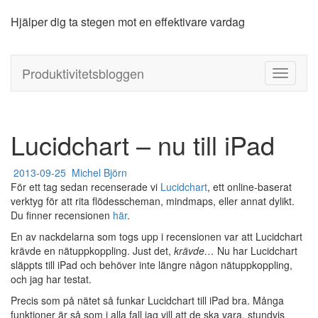
Hjälper dig ta stegen mot en effektivare vardag
Produktivitetsbloggen
Produktivitetsbloggen
V
i
s
a
/
Lucidchart – nu till iPad
d
ö
2013-09-25
Michel Björn
l
För ett tag sedan recenserade vi
Lucidchart
, ett online-baserat
j
verktyg för att rita flödesscheman, mindmaps, eller annat dylikt.
n
Du finner recensionen
här
.
a
v
En av nackdelarna som togs upp i recensionen var att Lucidchart
i
krävde en nätuppkoppling. Just det,
krävde…
Nu har Lucidchart
g
släppts till iPad och behöver inte längre någon nätuppkoppling,
e
och jag har testat.
r
Precis som på nätet så funkar Lucidchart till iPad bra. Många
i
funktioner är så som i alla fall jag vill att de ska vara, stundvis
n