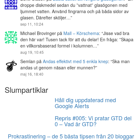
droppe diskmedel sedan du ”vattnat” glasögonen med
ljummet vatten. Använd fingrarna och på båda sidor av
glasen. Därefter sköljer…
”
sep 11, 10:24
Michael Brovinger
på
Mall – Körschema
: “
Jisse vad bra
den här var! Tusen tack för att du delar! En fråga: ”Skapa
en villkorsbaserad formel i kolumnen…
”
aug 19, 10:45
Semlan
på
Andas effektivt med 5 enkla knep
: “
Ska man
andas ut genom näsan eller munnen?
”
maj 16, 18:40
Slumpartiklar
Håll dig uppdaterad med
Google Alerts
Repris #005: Vi pratar GTD del
0 – Vad är GTD?
Prokrastinering – de 5 bästa tipsen från 20 bloggar