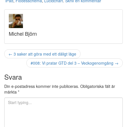
iPad
,
Flödesschema
,
Lucidchart
.
Skriv en kommentar
Michel Björn
Inläggnavigering
←
3 saker att göra med ett dåligt läge
#008: Vi pratar GTD del 3 – Veckogenomgång
→
Svara
Din e-postadress kommer inte publiceras.
Obligatoriska fält är
märkta
*