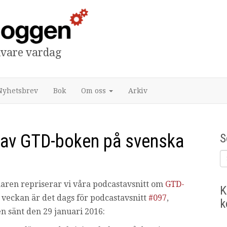
tivare vardag
Nyhetsbrev
Bok
Om oss
Arkiv
n av GTD-boken på svenska
S
ren repriserar vi våra podcastavsnitt om
GTD-
K
 I veckan är det dags för podcastavsnitt
#097
,
k
n sänt den 29 januari 2016: