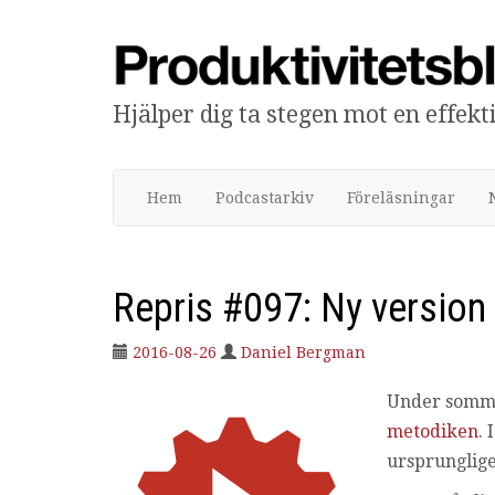
Hjälper dig ta stegen mot en effek
Produktivitetsbloggen
Hem
Podcastarkiv
Föreläsningar
Repris #097: Ny versio
2016-08-26
Daniel Bergman
Under somma
metodiken
.
ursprunglige