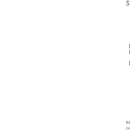
S
Rä
re