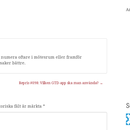
A
s numera oftare i mötesrum eller framför
saker bättre.
Repris #098: Vilken GTD-app ska man använda?
→
S
toriska fält är märkta
*