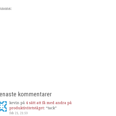
nnons:
enaste kommentarer
kevin
på
4 sätt att få med andra på
produktivitetståget
: “
tack
”
feb 21, 21:53