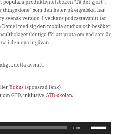
t populära produktivitetsboken ”Få det gjort”,
ng things done” som den heter på engelska, har
ny svensk version. I veckans podcastavsnitt tar
 Daniel med sig den mobila studion och besöker
nsultbolaget Centigo för att prata om vad som är
na i den nya utgåvan.
igt i detta avsnitt.
ller
Bokus
(sponsrad länk)
.
vit om GTD, inklusive
GTD-skolan
.
Använd
00:00
upp/ner-