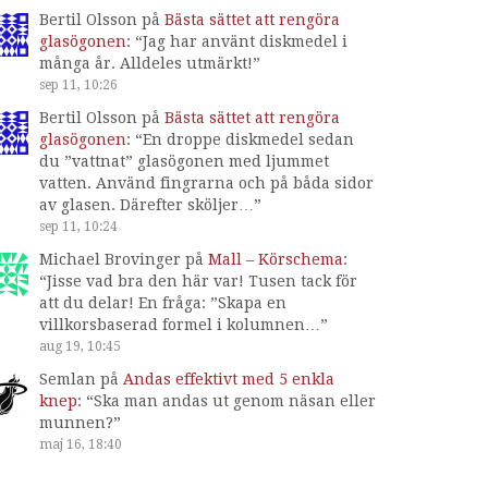
Bertil Olsson
på
Bästa sättet att rengöra
glasögonen
: “
Jag har använt diskmedel i
många år. Alldeles utmärkt!
”
sep 11, 10:26
Bertil Olsson
på
Bästa sättet att rengöra
glasögonen
: “
En droppe diskmedel sedan
du ”vattnat” glasögonen med ljummet
vatten. Använd fingrarna och på båda sidor
av glasen. Därefter sköljer…
”
sep 11, 10:24
Michael Brovinger
på
Mall – Körschema
:
“
Jisse vad bra den här var! Tusen tack för
att du delar! En fråga: ”Skapa en
villkorsbaserad formel i kolumnen…
”
aug 19, 10:45
Semlan
på
Andas effektivt med 5 enkla
knep
: “
Ska man andas ut genom näsan eller
munnen?
”
maj 16, 18:40