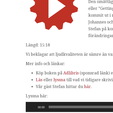
Den omåttlig
eller ”Getti
kommit ut i 
Johannes och
Stefan på ko
förändringar
Längd: 15:18
Vi beklagar att ljudkvaliteten är sämre än vanl
Mer info och länkar:
Köp boken på
Adlibris
(sponsrad länk)
e
Läs
eller
lyssna
till vad vi tidigare skri
Vår gäst Stefan hittar du
här
.
Lyssna här:
Ljudspelare
00:00