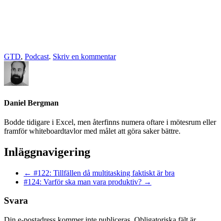
GTD
,
Podcast
.
Skriv en kommentar
Daniel Bergman
Bodde tidigare i Excel, men återfinns numera oftare i mötesrum eller
framför whiteboardtavlor med målet att göra saker bättre.
Inläggnavigering
←
#122: Tillfällen då multitasking faktiskt är bra
#124: Varför ska man vara produktiv?
→
Svara
Din e-postadress kommer inte publiceras.
Obligatoriska fält är