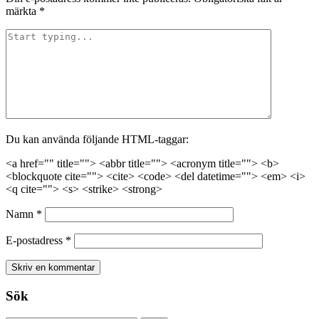
märkta
*
Du kan använda följande HTML-taggar:
<a href="" title=""> <abbr title=""> <acronym title=""> <b>
<blockquote cite=""> <cite> <code> <del datetime=""> <em> <i>
<q cite=""> <s> <strike> <strong>
Namn
*
E-postadress
*
Sök