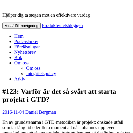
Hjälper dig ta stegen mot en effektivare vardag
Produktivitetsbloggen
Produktivitetsbloggen
Visa/dölj navigering
Hem
Podcastarkiv
Föreläsningar
Nyhetsbrev
Bok
Om oss
Om oss
Integritetspolicy
Arkiv
#123: Varför är det så svårt att starta
projekt i GTD?
2016-11-04
Daniel Bergman
En av grundstenarna i GTD-metodiken är projekt: önskade utfall
som tar lång tid eller flera moment att nå. Johannes upplever
motstånd mot att skapa projekt, trots att han vet att det är bra, och tar