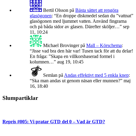
Bertil Olsson
på
Bästa sättet att rengöra
glasögonen
: “
En droppe diskmedel sedan du ”vattnat”
glasögonen med ljummet vatten. Använd fingrarna
och på båda sidor av glasen. Därefter sköljer…
”
sep
11, 10:24
Michael Brovinger
på
Mall – Körschema
:
“
Jisse vad bra den här var! Tusen tack för att du delar!
En fråga: ”Skapa en villkorsbaserad formel i
kolumnen…
”
aug 19, 10:45
Semlan
på
Andas effektivt med 5 enkla knep
:
“
Ska man andas ut genom näsan eller munnen?
”
maj
16, 18:40
Slumpartiklar
Repris #005: Vi pratar GTD del 0 – Vad är GTD?