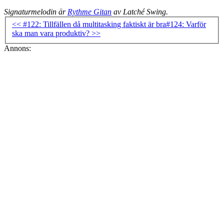
Signaturmelodin är
Rythme Gitan
av Latché Swing.
<< #122: Tillfällen då multitasking faktiskt är bra
#124: Varför
ska man vara produktiv? >>
Annons: