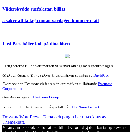
Väderskydda surfplattan billigt
5 saker att ta tag i innan vardagen kommer i fatt
Last Pass håller koll på dina lösen
Rättigheterna till de varumärken vi skriver om ägs av respektive ägare.
GTD
och
Getting Things Done
är varumärken som ägs av
DavidCo
.
Evernote
och Evernote-elefanten är varumärken tillhörande
Evernote
Corporation
.
OmniFocus
ägs av
The Omni Group
.
Ikoner och bilder kommer i många fall från
The Noun Project
.
Drivs av WordPress
|
Tema och plugin har utvecklats av
Themekraft.
Vi använder cookies för att se till att vi ger dig den bästa upplevelsen