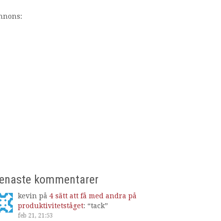
nnons:
enaste kommentarer
kevin
på
4 sätt att få med andra på
produktivitetståget
: “
tack
”
feb 21, 21:53