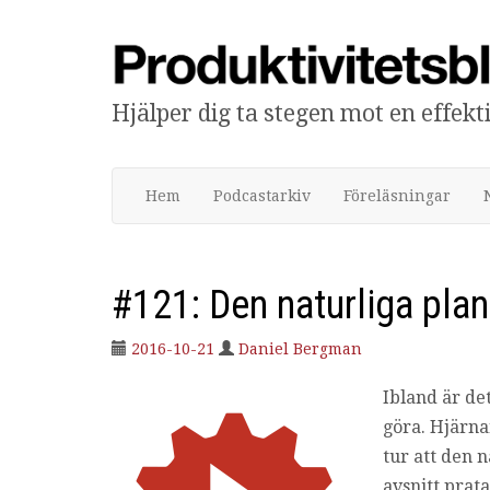
Hjälper dig ta stegen mot en effek
Produktivitetsbloggen
Hem
Podcastarkiv
Föreläsningar
#121: Den naturliga pla
2016-10-21
Daniel Bergman
Ibland är de
göra. Hjärnan
tur att den 
avsnitt prat