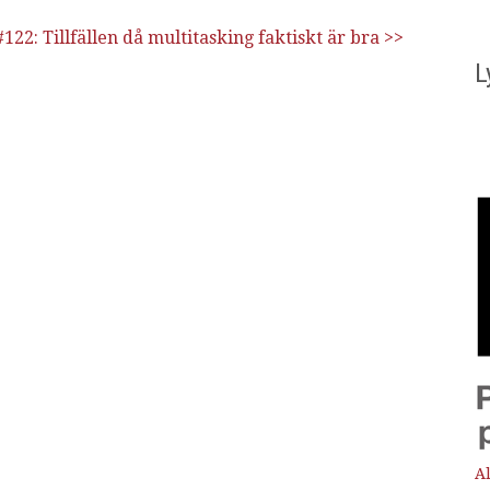
volymen.
#122: Tillfällen då multitasking faktiskt är bra >>
L
Al