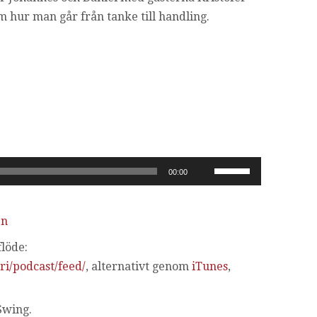
m hur man går från tanke till handling.
Använd
00:00
upp/ner-
piltangenterna
en
för
att
löde:
höja
ri/podcast/feed/
, alternativt genom
iTunes
,
eller
sänka
Swing.