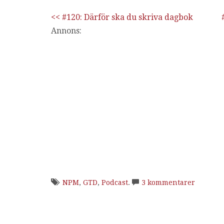
<< #120: Därför ska du skriva dagbok
Annons:
NPM
,
GTD
,
Podcast
.
3 kommentarer