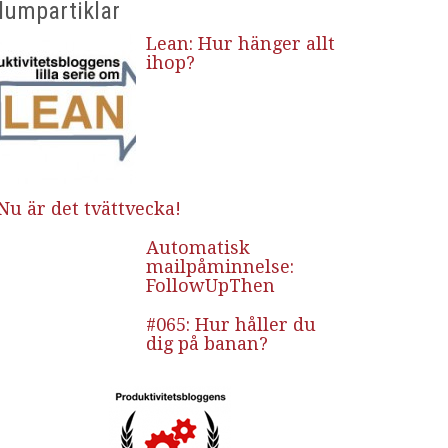
lumpartiklar
Lean: Hur hänger allt
ihop?
Nu är det tvättvecka!
Automatisk
mailpåminnelse:
FollowUpThen
#065: Hur håller du
dig på banan?