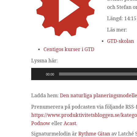
och Stefan o
Längd: 14:15
Läs mer:
GTD-skolan
Centigos kurser i GTD
Lyssna här:
Ljudspelare
00:00
Ladda hem:
Den naturliga planeringsmodell
Prenumerera på podcasten via följande RSS-f
https://www.produktivitetsbloggen.se/katego
Podnow
eller
Acast
.
Signaturmelodin är
Rythme Gitan
av Latché 