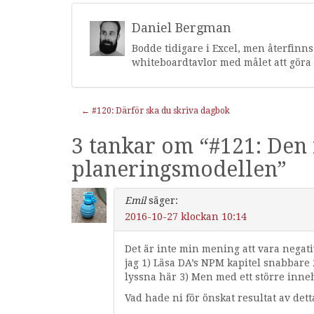
Daniel Bergman
Bodde tidigare i Excel, men återfinn
whiteboardtavlor med målet att göra 
Inläggnavigering
←
#120: Därför ska du skriva dagbok
3 tankar om “
#121: Den 
planeringsmodellen
”
Emil
säger:
2016-10-27 klockan 10:14
Det är inte min mening att vara negat
jag 1) Läsa DA’s NPM kapitel snabbare 
lyssna här 3) Men med ett större inne
Vad hade ni för önskat resultat av dett