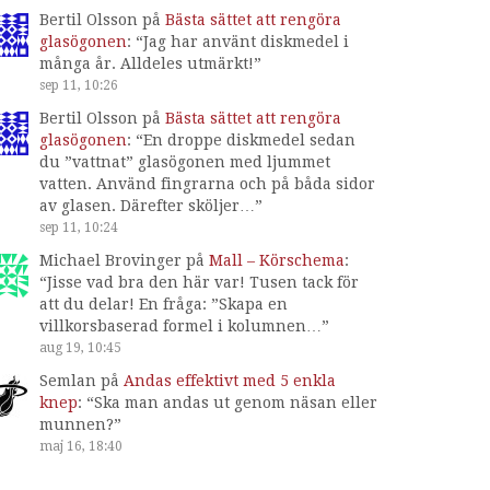
Bertil Olsson
på
Bästa sättet att rengöra
glasögonen
: “
Jag har använt diskmedel i
många år. Alldeles utmärkt!
”
sep 11, 10:26
Bertil Olsson
på
Bästa sättet att rengöra
glasögonen
: “
En droppe diskmedel sedan
du ”vattnat” glasögonen med ljummet
vatten. Använd fingrarna och på båda sidor
av glasen. Därefter sköljer…
”
sep 11, 10:24
Michael Brovinger
på
Mall – Körschema
:
“
Jisse vad bra den här var! Tusen tack för
att du delar! En fråga: ”Skapa en
villkorsbaserad formel i kolumnen…
”
aug 19, 10:45
Semlan
på
Andas effektivt med 5 enkla
knep
: “
Ska man andas ut genom näsan eller
munnen?
”
maj 16, 18:40