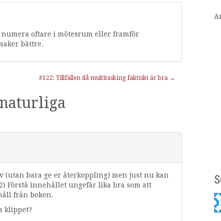
A
s numera oftare i mötesrum eller framför
saker bättre.
#122: Tillfällen då multitasking faktiskt är bra
→
naturliga
iv (utan bara ge er återkoppling) men just nu kan
S
2) Förstå innehållet ungefär lika bra som att
håll från boken.
a klippet?