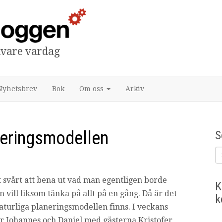
tivare vardag
Nyhetsbrev
Bok
Om oss
Arkiv
neringsmodellen
S
t svårt att bena ut vad man egentligen borde
K
 vill liksom tänka på allt på en gång. Då är det
k
naturliga planeringsmodellen finns. I veckans
ar Johannes och Daniel med gästerna Kristofer