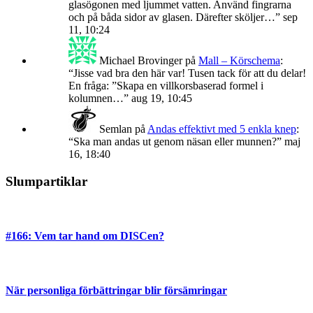
glasögonen med ljummet vatten. Använd fingrarna
och på båda sidor av glasen. Därefter sköljer…
”
sep
11, 10:24
Michael Brovinger
på
Mall – Körschema
:
“
Jisse vad bra den här var! Tusen tack för att du delar!
En fråga: ”Skapa en villkorsbaserad formel i
kolumnen…
”
aug 19, 10:45
Semlan
på
Andas effektivt med 5 enkla knep
:
“
Ska man andas ut genom näsan eller munnen?
”
maj
16, 18:40
Slumpartiklar
#166: Vem tar hand om DISCen?
När personliga förbättringar blir försämringar