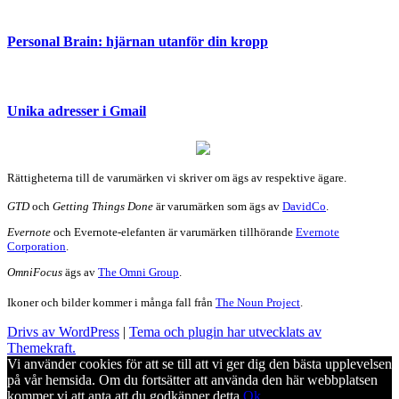
Personal Brain: hjärnan utanför din kropp
Unika adresser i Gmail
Rättigheterna till de varumärken vi skriver om ägs av respektive ägare.
GTD
och
Getting Things Done
är varumärken som ägs av
DavidCo
.
Evernote
och Evernote-elefanten är varumärken tillhörande
Evernote
Corporation
.
OmniFocus
ägs av
The Omni Group
.
Ikoner och bilder kommer i många fall från
The Noun Project
.
Drivs av WordPress
|
Tema och plugin har utvecklats av
Themekraft.
Vi använder cookies för att se till att vi ger dig den bästa upplevelsen
på vår hemsida. Om du fortsätter att använda den här webbplatsen
kommer vi att anta att du godkänner detta.
Ok