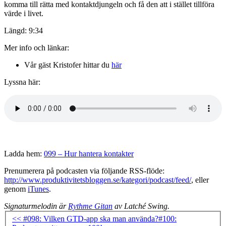
komma till rätta med kontaktdjungeln och få den att i stället tillföra
värde i livet.
Längd: 9:34
Mer info och länkar:
Vår gäst Kristofer hittar du
här
Lyssna här:
Ladda hem:
099 – Hur hantera kontakter
Prenumerera på podcasten via följande RSS-flöde:
http://www.produktivitetsbloggen.se/kategori/podcast/feed/
, eller
genom
iTunes
.
Signaturmelodin är
Rythme Gitan
av Latché Swing.
<< #098: Vilken GTD-app ska man använda?
#100: