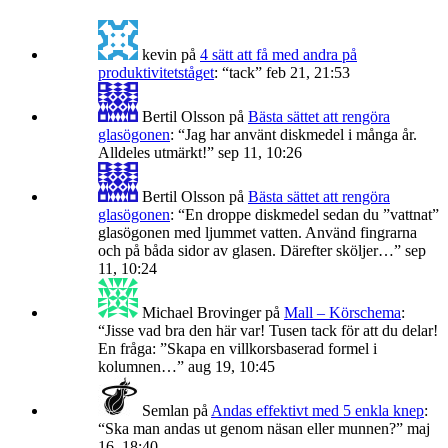
kevin
på
4 sätt att få med andra på
produktivitetståget
: “
tack
”
feb 21, 21:53
Bertil Olsson
på
Bästa sättet att rengöra
glasögonen
: “
Jag har använt diskmedel i många år.
Alldeles utmärkt!
”
sep 11, 10:26
Bertil Olsson
på
Bästa sättet att rengöra
glasögonen
: “
En droppe diskmedel sedan du ”vattnat”
glasögonen med ljummet vatten. Använd fingrarna
och på båda sidor av glasen. Därefter sköljer…
”
sep
11, 10:24
Michael Brovinger
på
Mall – Körschema
:
“
Jisse vad bra den här var! Tusen tack för att du delar!
En fråga: ”Skapa en villkorsbaserad formel i
kolumnen…
”
aug 19, 10:45
Semlan
på
Andas effektivt med 5 enkla knep
:
“
Ska man andas ut genom näsan eller munnen?
”
maj
16, 18:40