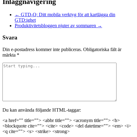
Inläggnavigering
←
GTD-Q: Ditt mobila verktyg för att kartlägga din
GTD:ighet
Produktivitetsbloggen njuter av sommaren
→
Svara
Din e-postadress kommer inte publiceras.
Obligatoriska fält är
märkta
*
Du kan använda följande HTML-taggar:
<a href="" title=""> <abbr title=""> <acronym title=""> <b>
<blockquote cite=""> <cite> <code> <del datetime=""> <em> <i>
<q cite=""> <s> <strike> <strong>