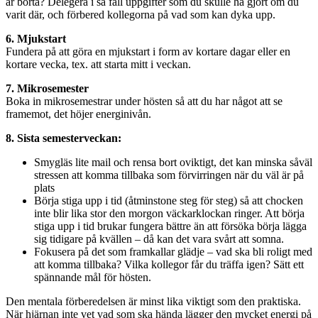
är borta? Delegera i så fall uppgifter som du skulle ha gjort om du
varit där, och förbered kollegorna på vad som kan dyka upp.
6. Mjukstart
Fundera på att göra en mjukstart i form av kortare dagar eller en
kortare vecka, tex. att starta mitt i veckan.
7. Mikrosemester
Boka in mikrosemestrar under hösten så att du har något att se
framemot, det höjer energinivån.
8. Sista semesterveckan:
Smygläs lite mail och rensa bort oviktigt, det kan minska såväl
stressen att komma tillbaka som förvirringen när du väl är på
plats
Börja stiga upp i tid (åtminstone steg för steg) så att chocken
inte blir lika stor den morgon väckarklockan ringer. Att börja
stiga upp i tid brukar fungera bättre än att försöka börja lägga
sig tidigare på kvällen – då kan det vara svårt att somna.
Fokusera på det som framkallar glädje – vad ska bli roligt med
att komma tillbaka? Vilka kollegor får du träffa igen? Sätt ett
spännande mål för hösten.
Den mentala förberedelsen är minst lika viktigt som den praktiska.
När hjärnan inte vet vad som ska hända lägger den mycket energi på