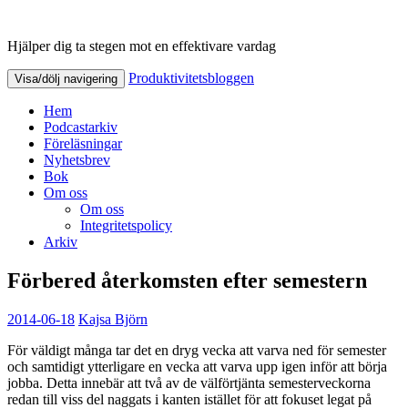
Hjälper dig ta stegen mot en effektivare vardag
Produktivitetsbloggen
Produktivitetsbloggen
Visa/dölj navigering
Hem
Podcastarkiv
Föreläsningar
Nyhetsbrev
Bok
Om oss
Om oss
Integritetspolicy
Arkiv
Förbered återkomsten efter semestern
2014-06-18
Kajsa Björn
För väldigt många tar det en dryg vecka att varva ned för semester
och samtidigt ytterligare en vecka att varva upp igen inför att börja
jobba. Detta innebär att två av de välförtjänta semesterveckorna
redan till viss del naggats i kanten istället för att fokuset legat på