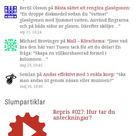
Bertil Olsson
på
Bästa sättet att rengöra glasögonen
:
“
En droppe diskmedel sedan du ”vattnat”
glasögonen med ljummet vatten. Använd fingrarna
och på båda sidor av glasen. Därefter sköljer…
”
sep 11, 10:24
Michael Brovinger
på
Mall – Körschema
: “
Jisse vad
bra den här var! Tusen tack för att du delar! En
fråga: ”Skapa en villkorsbaserad formel i
kolumnen…
”
aug 19, 10:45
Semlan
på
Andas effektivt med 5 enkla knep
: “
Ska
man andas ut genom näsan eller munnen?
”
maj 16, 18:40
Slumpartiklar
Repris #027: Hur tar du
anteckningar?