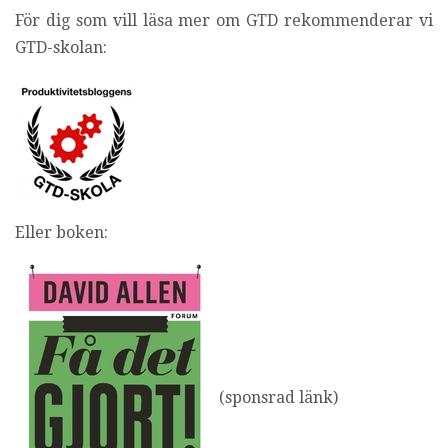
i
För dig som vill läsa mer om GTD rekommenderar vi
n
GTD-skolan:
g
Eller boken:
(sponsrad länk)