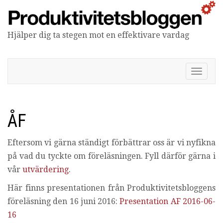
Hjälper dig ta stegen mot en effektivare vardag
Produktivitetsbloggen
V
i
s
a
/
ÅF
d
ö
Eftersom vi gärna ständigt förbättrar oss är vi nyfikna
l
j
på vad du tyckte om föreläsningen. Fyll därför gärna i
n
vår
utvärdering
.
a
v
Här finns presentationen från Produktivitetsbloggens
i
föreläsning den 16 juni 2016:
Presentation AF 2016-06-
g
e
16
r