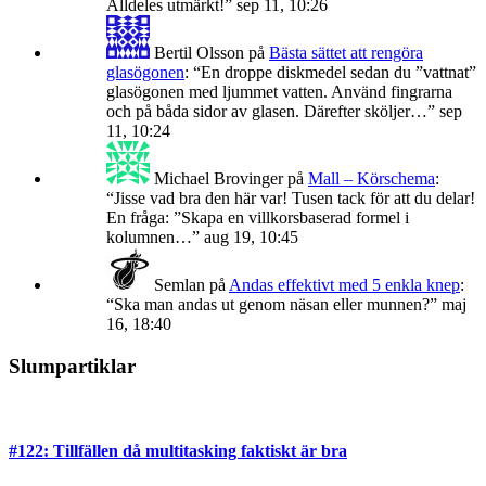
Alldeles utmärkt!
”
sep 11, 10:26
Bertil Olsson
på
Bästa sättet att rengöra
glasögonen
: “
En droppe diskmedel sedan du ”vattnat”
glasögonen med ljummet vatten. Använd fingrarna
och på båda sidor av glasen. Därefter sköljer…
”
sep
11, 10:24
Michael Brovinger
på
Mall – Körschema
:
“
Jisse vad bra den här var! Tusen tack för att du delar!
En fråga: ”Skapa en villkorsbaserad formel i
kolumnen…
”
aug 19, 10:45
Semlan
på
Andas effektivt med 5 enkla knep
:
“
Ska man andas ut genom näsan eller munnen?
”
maj
16, 18:40
Slumpartiklar
#122: Tillfällen då multitasking faktiskt är bra