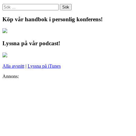
Köp vår handbok i personlig konferens!
Lyssna på vår podcast!
Alla avsnitt
|
Lyssna på iTunes
Annons: