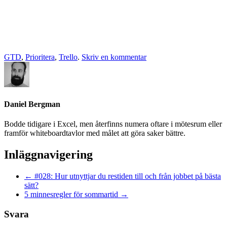
GTD
,
Prioritera
,
Trello
.
Skriv en kommentar
Daniel Bergman
Bodde tidigare i Excel, men återfinns numera oftare i mötesrum eller
framför whiteboardtavlor med målet att göra saker bättre.
Inläggnavigering
←
#028: Hur utnyttjar du restiden till och från jobbet på bästa
sätt?
5 minnesregler för sommartid
→
Svara