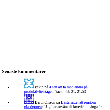
Senaste kommentarer
kevin
på
4 sätt att få med andra på
produktivitetståget
: “
tack
”
feb 21, 21:53
Bertil Olsson
på
Bästa sättet att rengöra
glasögonen
: “
Jag har använt diskmedel i många år.