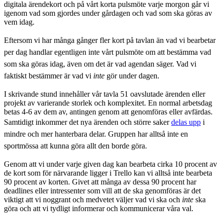
digitala ärendekort och på vårt korta pulsmöte varje morgon går vi
igenom vad som gjordes under gårdagen och vad som ska göras av
vem idag.
Eftersom vi har många gånger fler kort på tavlan än vad vi bearbetar
per dag handlar egentligen inte vårt pulsmöte om att bestämma vad
som ska göras idag, även om det är vad agendan säger. Vad vi
faktiskt bestämmer är vad vi
inte
gör under dagen.
I skrivande stund innehåller vår tavla 51 oavslutade ärenden eller
projekt av varierande storlek och komplexitet. En normal arbetsdag
betas 4-6 av dem av, antingen genom att genomföras eller avfärdas.
Samtidigt inkommer det nya ärenden och
större saker
delas upp
i
mindre och mer hanterbara delar. Gruppen har alltså inte en
sportmössa att kunna göra allt den borde göra.
Genom att vi under varje given dag kan bearbeta cirka 10 procent av
de kort som för närvarande ligger i Trello kan vi alltså inte bearbeta
90 procent av korten. Givet att många av dessa 90 procent har
deadlines eller intressenter som vill att de ska genomföras är det
viktigt att vi noggrant och medvetet väljer vad vi ska och
inte
ska
göra och att vi tydligt informerar och kommunicerar våra val.