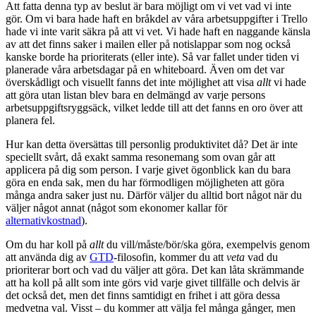
Att fatta denna typ av beslut är bara möjligt om vi vet vad vi inte
gör. Om vi bara hade haft en bråkdel av våra arbetsuppgifter i Trello
hade vi inte varit säkra på att vi vet. Vi hade haft en naggande känsla
av att det finns saker i mailen eller på notislappar som nog också
kanske borde ha prioriterats (eller inte). Så var fallet under tiden vi
planerade våra arbetsdagar på en whiteboard. Även om det var
överskådligt och visuellt fanns det inte möjlighet att visa
allt
vi hade
att göra utan listan blev bara en delmängd av varje persons
arbetsuppgiftsryggsäck, vilket ledde till att det fanns en oro över att
planera fel.
Hur kan detta översättas till personlig produktivitet då? Det är inte
speciellt svårt, då exakt samma resonemang som ovan går att
applicera på dig som person. I varje givet ögonblick kan du bara
göra en enda sak, men du har förmodligen möjligheten att göra
många andra saker just nu. Därför väljer du alltid bort något när du
väljer något annat (något som ekonomer kallar för
alternativkostnad
).
Om du har koll på
allt
du vill/måste/bör/ska göra, exempelvis genom
att använda dig av
GTD
-filosofin, kommer du att
veta
vad du
prioriterar bort och vad du väljer att göra. Det kan låta skrämmande
att ha koll på allt som inte görs vid varje givet tillfälle och delvis är
det också det, men det finns samtidigt en frihet i att göra dessa
medvetna val. Visst – du kommer att välja fel många gånger, men