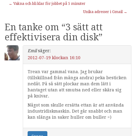
Inläggnavigering
←
Vakna och bli klar för jobbet på 5 minuter
Unika adresser i Gmail
→
En tanke om “
3 sätt att
effektivisera din disk
”
Emil
säger:
2012-07-19 klockan 16:10
Trean var gammal vana. Jag brukar
(tillskillnad från många andra) peka besticken
nedåt. På så sätt plockar man dem lätt i
hantaget utan att smutsa ned eller skära sig
på knivar.
Något som skulle ersätta ettan är att använda
industridiskmaskin. Det går snabbt och man
kan slänga in saker huller om buller =)