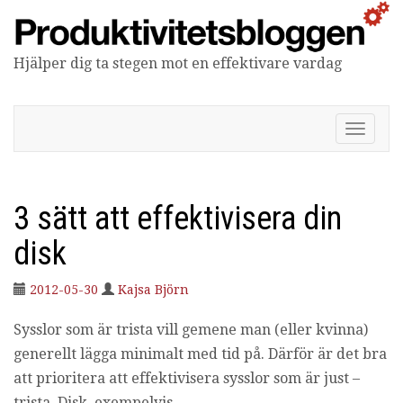
Hjälper dig ta stegen mot en effektivare vardag
Produktivitetsbloggen
V
i
s
a
/
3 sätt att effektivisera din
d
ö
disk
l
j
2012-05-30
Kajsa Björn
n
a
Sysslor som är trista vill gemene man (eller kvinna)
v
i
generellt lägga minimalt med tid på. Därför är det bra
g
att prioritera att effektivisera sysslor som är just –
e
r
trista. Disk, exempelvis…