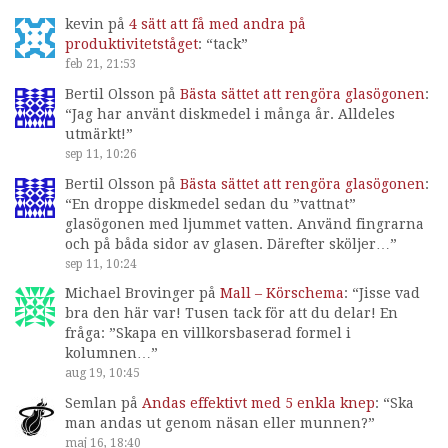
kevin
på
4 sätt att få med andra på
produktivitetståget
: “
tack
”
feb 21, 21:53
Bertil Olsson
på
Bästa sättet att rengöra glasögonen
:
“
Jag har använt diskmedel i många år. Alldeles
utmärkt!
”
sep 11, 10:26
Bertil Olsson
på
Bästa sättet att rengöra glasögonen
:
“
En droppe diskmedel sedan du ”vattnat”
glasögonen med ljummet vatten. Använd fingrarna
och på båda sidor av glasen. Därefter sköljer…
”
sep 11, 10:24
Michael Brovinger
på
Mall – Körschema
: “
Jisse vad
bra den här var! Tusen tack för att du delar! En
fråga: ”Skapa en villkorsbaserad formel i
kolumnen…
”
aug 19, 10:45
Semlan
på
Andas effektivt med 5 enkla knep
: “
Ska
man andas ut genom näsan eller munnen?
”
maj 16, 18:40