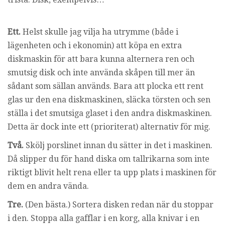
i
n
g
Ett.
Helst skulle jag vilja ha utrymme (både i
lägenheten och i ekonomin) att köpa en extra
diskmaskin för att bara kunna alternera ren och
smutsig disk och inte använda skåpen till mer än
sådant som sällan används. Bara att plocka ett rent
glas ur den ena diskmaskinen, släcka törsten och sen
ställa i det smutsiga glaset i den andra diskmaskinen.
Detta är dock inte ett (prioriterat) alternativ för mig.
Två.
Skölj porslinet innan du sätter in det i maskinen.
Då slipper du för hand diska om tallrikarna som inte
riktigt blivit helt rena eller ta upp plats i maskinen för
dem en andra vända.
Tre.
(Den bästa.) Sortera disken redan när du stoppar
i den. Stoppa alla gafflar i en korg, alla knivar i en