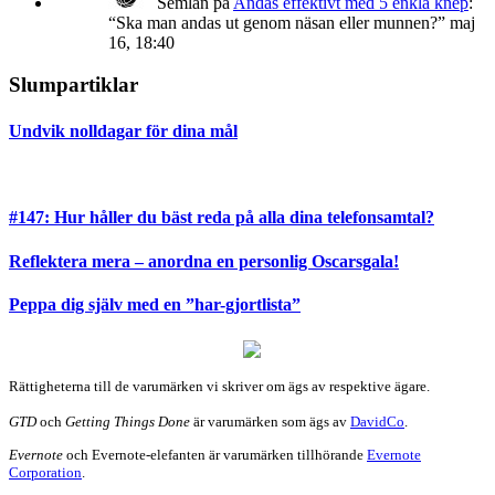
Semlan
på
Andas effektivt med 5 enkla knep
:
“
Ska man andas ut genom näsan eller munnen?
”
maj
16, 18:40
Slumpartiklar
Undvik nolldagar för dina mål
#147: Hur håller du bäst reda på alla dina telefonsamtal?
Reflektera mera – anordna en personlig Oscarsgala!
Peppa dig själv med en ”har-gjortlista”
Rättigheterna till de varumärken vi skriver om ägs av respektive ägare.
GTD
och
Getting Things Done
är varumärken som ägs av
DavidCo
.
Evernote
och Evernote-elefanten är varumärken tillhörande
Evernote
Corporation
.