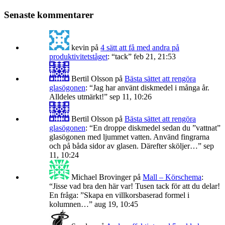
Senaste kommentarer
kevin
på
4 sätt att få med andra på
produktivitetståget
: “
tack
”
feb 21, 21:53
Bertil Olsson
på
Bästa sättet att rengöra
glasögonen
: “
Jag har använt diskmedel i många år.
Alldeles utmärkt!
”
sep 11, 10:26
Bertil Olsson
på
Bästa sättet att rengöra
glasögonen
: “
En droppe diskmedel sedan du ”vattnat”
glasögonen med ljummet vatten. Använd fingrarna
och på båda sidor av glasen. Därefter sköljer…
”
sep
11, 10:24
Michael Brovinger
på
Mall – Körschema
:
“
Jisse vad bra den här var! Tusen tack för att du delar!
En fråga: ”Skapa en villkorsbaserad formel i
kolumnen…
”
aug 19, 10:45