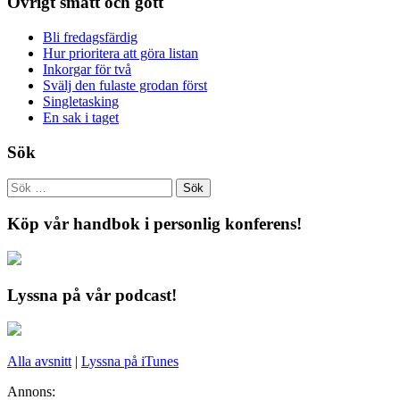
Övrigt smått och gott
Bli fredagsfärdig
Hur prioritera att göra listan
Inkorgar för två
Svälj den fulaste grodan först
Singletasking
En sak i taget
Sök
Köp vår handbok i personlig konferens!
Lyssna på vår podcast!
Alla avsnitt
|
Lyssna på iTunes
Annons: