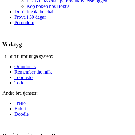
Läs GTD-skolan på Produktivitetsbloggen
Köp boken hos Bokus
Don’t break the chain
Prova i 30 dagar
Pomodoro
Verktyg
Till ditt tillförlitliga system:
Omnifocus
Remember the milk
Toodledo
Todoist
Andra bra tjänster:
Trello
Bokat
Doodle