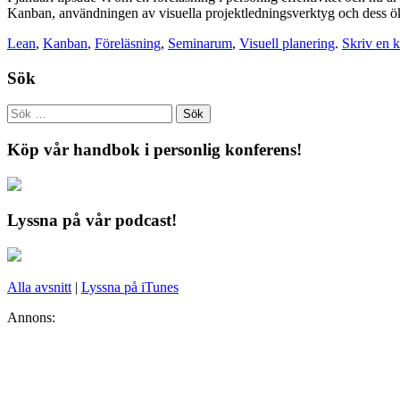
Kanban, användningen av visuella projektledningsverktyg och dess öka
Lean
,
Kanban
,
Föreläsning
,
Seminarum
,
Visuell planering
.
Skriv en 
Sök
Köp vår handbok i personlig konferens!
Lyssna på vår podcast!
Alla avsnitt
|
Lyssna på iTunes
Annons: