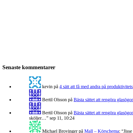
Senaste kommentarer
kevin
på
4 sätt att få med andra på produktivitets
Bertil Olsson
på
Bästa sättet att rengöra glasögo
Bertil Olsson
på
Bästa sättet att rengöra glasögo
sköljer…
”
sep 11, 10:24
Michael Brovinger
på
Mall – Körschema
: “
Jisse