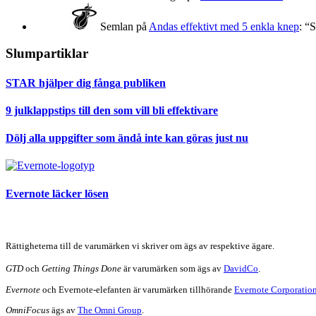
Semlan
på
Andas effektivt med 5 enkla knep
: “
S
Slumpartiklar
STAR hjälper dig fånga publiken
9 julklappstips till den som vill bli effektivare
Dölj alla uppgifter som ändå inte kan göras just nu
Evernote läcker lösen
Rättigheterna till de varumärken vi skriver om ägs av respektive ägare.
GTD
och
Getting Things Done
är varumärken som ägs av
DavidCo
.
Evernote
och Evernote-elefanten är varumärken tillhörande
Evernote Corporatio
OmniFocus
ägs av
The Omni Group
.