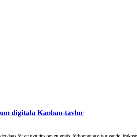
 om digitala Kanban-tavlor
r det dags för ett nytt tips om ett gratis, förhoppningsvis givande, fruk