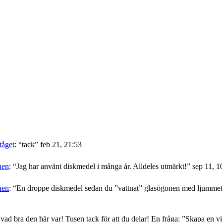
tåget
: “
tack
”
feb 21, 21:53
nen
: “
Jag har använt diskmedel i många år. Alldeles utmärkt!
”
sep 11, 1
nen
: “
En droppe diskmedel sedan du ”vattnat” glasögonen med ljummet v
 vad bra den här var! Tusen tack för att du delar! En fråga: ”Skapa en