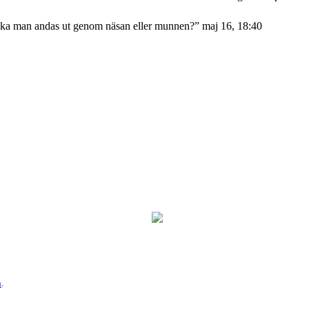
ka man andas ut genom näsan eller munnen?
”
maj 16, 18:40
n
.