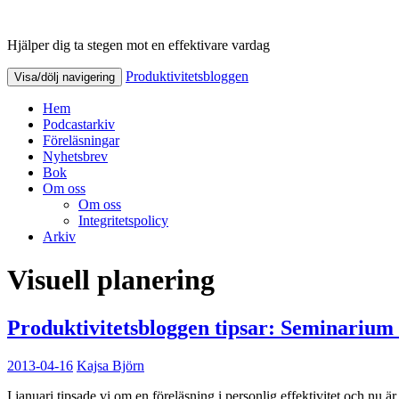
Hjälper dig ta stegen mot en effektivare vardag
Produktivitetsbloggen
Produktivitetsbloggen
Visa/dölj navigering
Hem
Podcastarkiv
Föreläsningar
Nyhetsbrev
Bok
Om oss
Om oss
Integritetspolicy
Arkiv
Visuell planering
Produktivitetsbloggen tipsar: Seminarium
2013-04-16
Kajsa Björn
I januari tipsade vi om en föreläsning i personlig effektivitet och nu ä