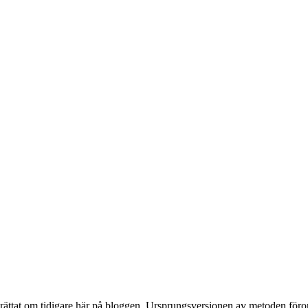
berättat om tidigare här på bloggen. Ursprungsversionen av metoden föro