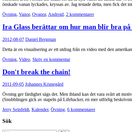
önskade vanan lyckades, kryssas av. Jag testade detta, men fick det int
Övning
,
Vanor
,
Ovanor
,
Android
.
2 kommentarer
Ira Glass berättar om hur man blir bra på
2012-08-07
Daniel Bergman
Detta är en visualisering av ett utdrag från en video med den amerika
Övning
,
Video
.
Skriv en kommentar
Don't break the chain!
2011-09-05
Johannes Krunegård
Övning ger färdighet sägs det. Men ibland kan det vara svårt att moti
(Snubblingen gick av stapeln på Lifehacker, en mer utförlig beskrivni
Jerry Seinfeldt
,
Kalender
,
Övning
.
6 kommentarer
Sök