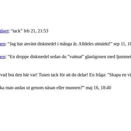
tåget
: “
tack
”
feb 21, 21:53
nen
: “
Jag har använt diskmedel i många år. Alldeles utmärkt!
”
sep 11, 1
nen
: “
En droppe diskmedel sedan du ”vattnat” glasögonen med ljummet v
 vad bra den här var! Tusen tack för att du delar! En fråga: ”Skapa en
ka man andas ut genom näsan eller munnen?
”
maj 16, 18:40