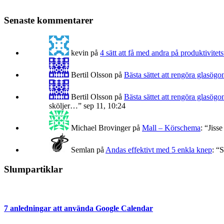
Senaste kommentarer
kevin
på
4 sätt att få med andra på produktivitets
Bertil Olsson
på
Bästa sättet att rengöra glasögo
Bertil Olsson
på
Bästa sättet att rengöra glasögo
sköljer…
”
sep 11, 10:24
Michael Brovinger
på
Mall – Körschema
: “
Jisse
Semlan
på
Andas effektivt med 5 enkla knep
: “
S
Slumpartiklar
7 anledningar att använda Google Calendar