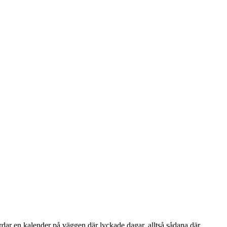
rdar en kalender på väggen där lyckade dagar, alltså sådana där