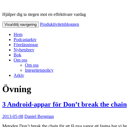
Hjälper dig ta stegen mot en effektivare vardag
Produktivitetsbloggen
Produktivitetsbloggen
Visa/dölj navigering
Hem
Podcastarkiv
Föreläsningar
Nyhetsbrev
Bok
Om oss
Om oss
Integritetspolicy
Arkiv
Övning
3 Android-appar för Don’t break the chain
2013-05-08
Daniel Bergman
Metoden Don’t break the chain för att få nya vanor att fastna har vi 