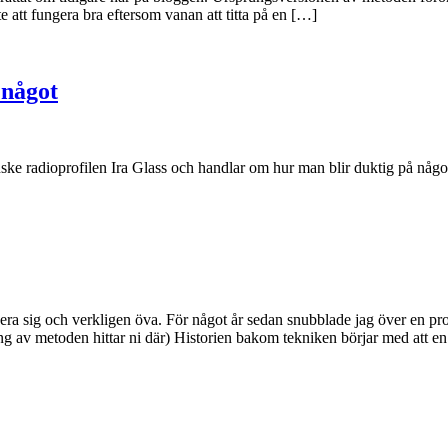
e att fungera bra eftersom vanan att titta på en […]
 något
nske radioprofilen Ira Glass och handlar om hur man blir duktig på någ
vera sig och verkligen öva. För något år sedan snubblade jag över en pro
ng av metoden hittar ni där) Historien bakom tekniken börjar med att e