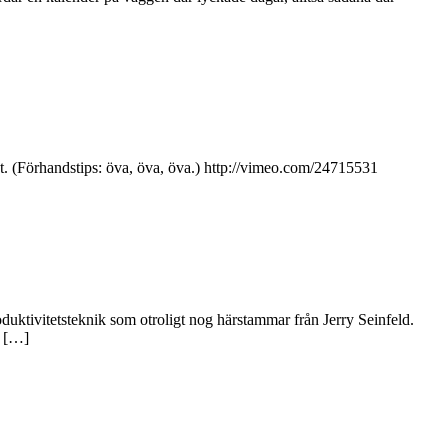
ot. (Förhandstips: öva, öva, öva.) http://vimeo.com/24715531
duktivitetsteknik som otroligt nog härstammar från Jerry Seinfeld.
n […]