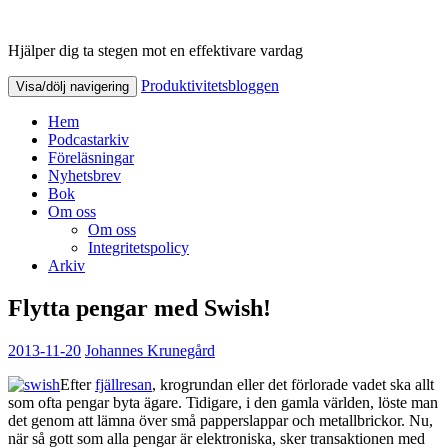
Hjälper dig ta stegen mot en effektivare vardag
Produktivitetsbloggen
Produktivitetsbloggen
Visa/dölj navigering
Hem
Podcastarkiv
Föreläsningar
Nyhetsbrev
Bok
Om oss
Om oss
Integritetspolicy
Arkiv
Flytta pengar med Swish!
2013-11-20
Johannes Krunegård
Efter
fjällresan
, krogrundan eller det förlorade vadet ska allt
som ofta pengar byta ägare. Tidigare, i den gamla världen, löste man
det genom att lämna över små papperslappar och metallbrickor. Nu,
när så gott som alla pengar är elektroniska, sker transaktionen med