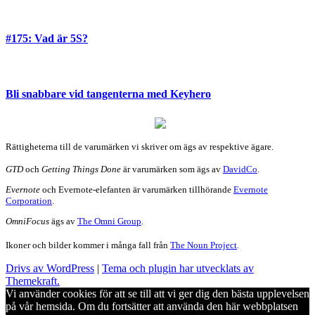
#175: Vad är 5S?
Bli snabbare vid tangenterna med Keyhero
Rättigheterna till de varumärken vi skriver om ägs av respektive ägare.
GTD
och
Getting Things Done
är varumärken som ägs av
DavidCo
.
Evernote
och Evernote-elefanten är varumärken tillhörande
Evernote
Corporation
.
OmniFocus
ägs av
The Omni Group
.
Ikoner och bilder kommer i många fall från
The Noun Project
.
Drivs av WordPress
|
Tema och plugin har utvecklats av
Themekraft.
Vi använder cookies för att se till att vi ger dig den bästa upplevelsen
på vår hemsida. Om du fortsätter att använda den här webbplatsen