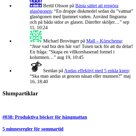
Bertil Olsson
på
Bästa sättet att rengöra
glasögonen
: “
En droppe diskmedel sedan du ”vattnat”
glasögonen med ljummet vatten. Använd fingrarna
och på båda sidor av glasen. Därefter sköljer…
”
sep
11, 10:24
Michael Brovinger
på
Mall – Körschema
:
“
Jisse vad bra den här var! Tusen tack för att du delar!
En fråga: ”Skapa en villkorsbaserad formel i
kolumnen…
”
aug 19, 10:45
Semlan
på
Andas effektivt med 5 enkla knep
:
“
Ska man andas ut genom näsan eller munnen?
”
maj
16, 18:40
Slumpartiklar
#038: Produktiva böcker för hängmattan
5 minnesregler för sommartid