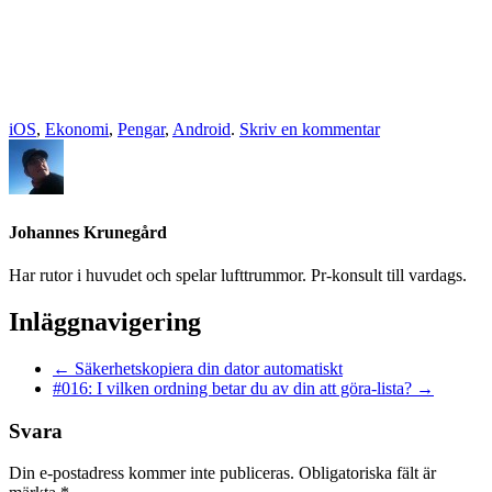
iOS
,
Ekonomi
,
Pengar
,
Android
.
Skriv en kommentar
Johannes Krunegård
Har rutor i huvudet och spelar lufttrummor. Pr-konsult till vardags.
Inläggnavigering
←
Säkerhetskopiera din dator automatiskt
#016: I vilken ordning betar du av din att göra-lista?
→
Svara
Din e-postadress kommer inte publiceras.
Obligatoriska fält är