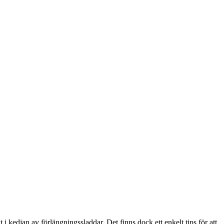
 kedjan av förlängningssladdar. Det finns dock ett enkelt tips för att