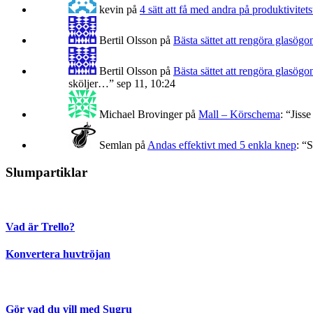
kevin
på
4 sätt att få med andra på produktivitets
Bertil Olsson
på
Bästa sättet att rengöra glasögo
Bertil Olsson
på
Bästa sättet att rengöra glasögo
sköljer…
”
sep 11, 10:24
Michael Brovinger
på
Mall – Körschema
: “
Jisse
Semlan
på
Andas effektivt med 5 enkla knep
: “
S
Slumpartiklar
Vad är Trello?
Konvertera huvtröjan
Gör vad du vill med Sugru