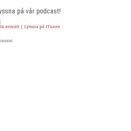
yssna på vår podcast!
la avsnitt
|
Lyssna på iTunes
nnons: