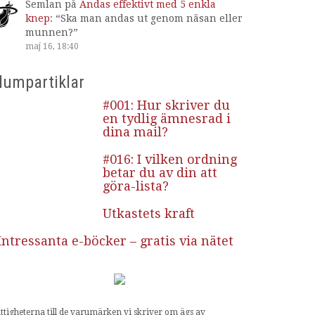
Semlan
på
Andas effektivt med 5 enkla
knep
: “
Ska man andas ut genom näsan eller
munnen?
”
maj 16, 18:40
lumpartiklar
#001: Hur skriver du
en tydlig ämnesrad i
dina mail?
#016: I vilken ordning
betar du av din att
göra-lista?
Utkastets kraft
Intressanta e-böcker – gratis via nätet
ttigheterna till de varumärken vi skriver om ägs av