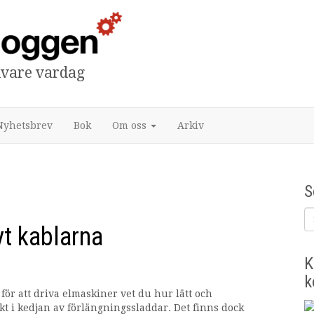
tivare vardag
Nyhetsbrev
Bok
Om oss
Arkiv
S
t kablarna
K
k
r att driva elmaskiner vet du hur lätt och
kt i kedjan av förlängningssladdar. Det finns dock