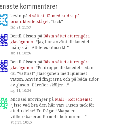
enaste kommentarer
kevin
på
4 sätt att få med andra på
produktivitetståget
: “
tack
”
feb 21, 21:53
Bertil Olsson
på
Bästa sättet att rengöra
glasögonen
: “
Jag har använt diskmedel i
många år. Alldeles utmärkt!
”
sep 11, 10:26
Bertil Olsson
på
Bästa sättet att rengöra
glasögonen
: “
En droppe diskmedel sedan
du ”vattnat” glasögonen med ljummet
vatten. Använd fingrarna och på båda sidor
av glasen. Därefter sköljer…
”
sep 11, 10:24
Michael Brovinger
på
Mall – Körschema
:
“
Jisse vad bra den här var! Tusen tack för
att du delar! En fråga: ”Skapa en
villkorsbaserad formel i kolumnen…
”
aug 19, 10:45