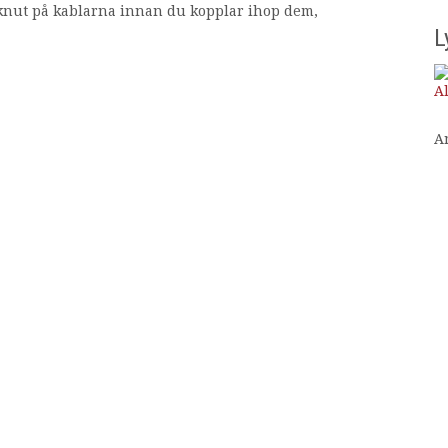
lå knut på kablarna innan du kopplar ihop dem,
L
Al
A