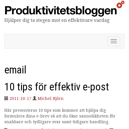
Hjälper dig ta stegen mot en effektivare vardag
Produktivitetsbloggen
V
i
s
a
/
email
d
ö
l
10 tips för effektiv e-post
j
n
2011-10-17
Michel Björn
a
v
Här presenteras 10 tips som kommer att hjälpa dig
i
formulera dina e-brev så att du ökar sannolikheten för
g
snabbare och tydligare svar samt tidigare handling.
e
r