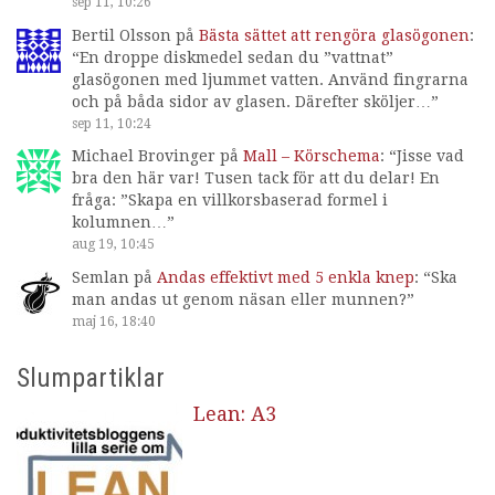
sep 11, 10:26
Bertil Olsson
på
Bästa sättet att rengöra glasögonen
:
“
En droppe diskmedel sedan du ”vattnat”
glasögonen med ljummet vatten. Använd fingrarna
och på båda sidor av glasen. Därefter sköljer…
”
sep 11, 10:24
Michael Brovinger
på
Mall – Körschema
: “
Jisse vad
bra den här var! Tusen tack för att du delar! En
fråga: ”Skapa en villkorsbaserad formel i
kolumnen…
”
aug 19, 10:45
Semlan
på
Andas effektivt med 5 enkla knep
: “
Ska
man andas ut genom näsan eller munnen?
”
maj 16, 18:40
Slumpartiklar
Lean: A3