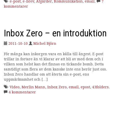
e-post
,
e-brev
,
Åtgärder
,
Kommunikation
,
email
.
7
i
kommentarer
n
g
Inbox Zero – en introduktion
2011-10-10
Michel Björn
För många kan inkorgen vara en källa till ångest. E-post
trillar in fortare än vi klarar av att bli av med dem och i
vilken som helst kan det finnas en tickande bomb. Detta
samtidigt som flera av dem kanske inte ens berör just oss.
Inbox Zero handlar om att återta sin e-post, ens
uppmärksamhet och […]
Video
,
Merlin Mann
,
Inbox Zero
,
email
,
epost
,
43folders
.
4 kommentarer