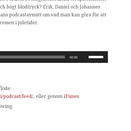
h högt blodtryck? Erik, Daniel och Johannes
kans podcastavsnitt om vad man kan göra för att
essen i juletider.
Använd
00:00
upp/ner-
piltangenterna
för
att
löde:
höja
i/podcast/feed/
, eller genom
iTunes
.
eller
Swing.
sänka
volymen.