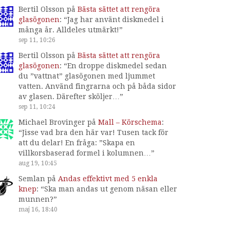
Bertil Olsson
på
Bästa sättet att rengöra
glasögonen
: “
Jag har använt diskmedel i
många år. Alldeles utmärkt!
”
sep 11, 10:26
Bertil Olsson
på
Bästa sättet att rengöra
glasögonen
: “
En droppe diskmedel sedan
du ”vattnat” glasögonen med ljummet
vatten. Använd fingrarna och på båda sidor
av glasen. Därefter sköljer…
”
sep 11, 10:24
Michael Brovinger
på
Mall – Körschema
:
“
Jisse vad bra den här var! Tusen tack för
att du delar! En fråga: ”Skapa en
villkorsbaserad formel i kolumnen…
”
aug 19, 10:45
Semlan
på
Andas effektivt med 5 enkla
knep
: “
Ska man andas ut genom näsan eller
munnen?
”
maj 16, 18:40