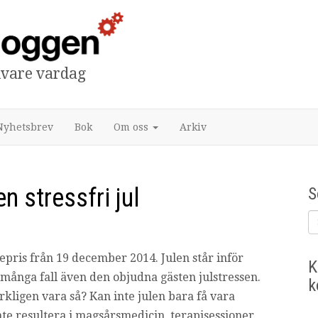
tivare vardag
Nyhetsbrev
Bok
Om oss
Arkiv
n stressfri jul
S
repris från 19 december 2014. Julen står inför
K
 många fall även den objudna gästen julstressen.
k
rkligen vara så? Kan inte julen bara få vara
inte resultera i magsårsmedicin, terapisessioner,