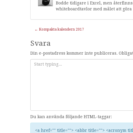
Bodde tidigare i Excel, men återfinn
whiteboardtavlor med målet att göra 
Inläggnavigering
←
Kompakta kalendern 2017
Svara
Din e-postadress kommer inte publiceras.
Obliga
Du kan använda följande HTML-taggar:
<a href="" title=""> <abbr title=""> <acronym ti