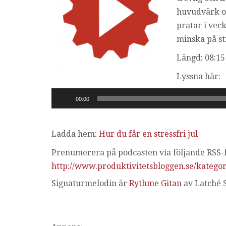
huvudvärk oc
pratar i vec
minska på str
Längd: 08:15
Lyssna här:
Ljudspelare
00:00
Ladda hem:
Hur du får en stressfri jul
Prenumerera på podcasten via följande RSS-f
http://www.produktivitetsbloggen.se/kategor
Signaturmelodin är
Rythme Gitan
av Latché 