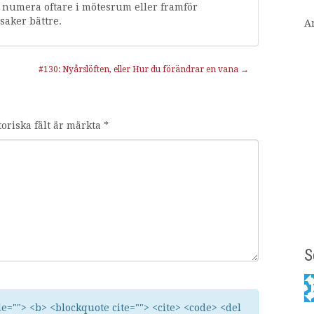
s numera oftare i mötesrum eller framför
saker bättre.
A
#130: Nyårslöften, eller Hur du förändrar en vana
→
toriska fält är märkta
*
S
tle=""> <b> <blockquote cite=""> <cite> <code> <del