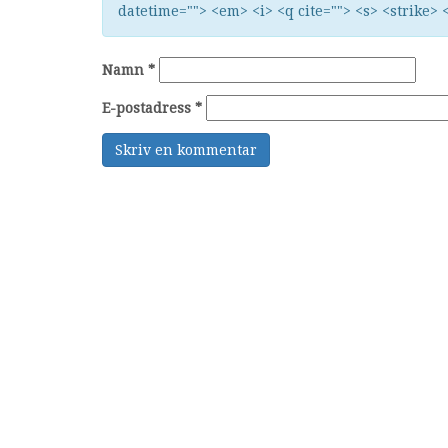
datetime=""> <em> <i> <q cite=""> <s> <strike> 
Namn
*
E-postadress
*