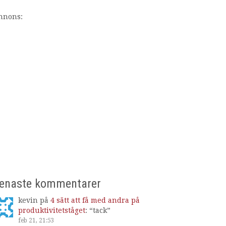
nnons:
enaste kommentarer
kevin
på
4 sätt att få med andra på
produktivitetståget
: “
tack
”
feb 21, 21:53