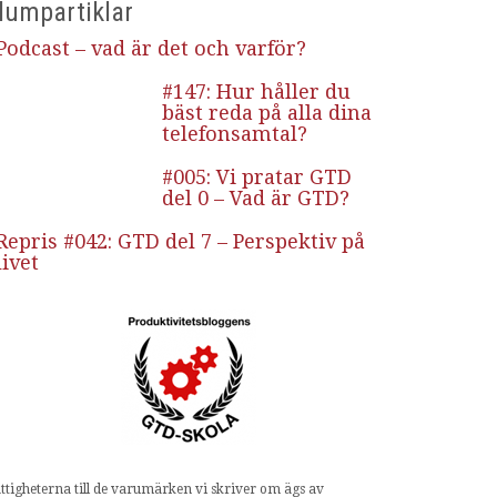
lumpartiklar
Podcast – vad är det och varför?
#147: Hur håller du
bäst reda på alla dina
telefonsamtal?
#005: Vi pratar GTD
del 0 – Vad är GTD?
Repris #042: GTD del 7 – Perspektiv på
livet
ttigheterna till de varumärken vi skriver om ägs av